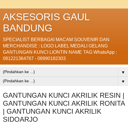
AKSESORIS GAUL
BANDUNG
SPECIALIST BERBAGAI MACAM SOUVENIR DAN
MERCHANDISE : LOGO LABEL MEDALI GELANG
GANTUNGAN KUNCI LIONTIN NAME TAG WhatsApp :
081221364767 - 08990182303
▼
▼
GANTUNGAN KUNCI AKRILIK RESIN |
GANTUNGAN KUNCI AKRILIK RONITA
| GANTUNGAN KUNCI AKRILIK
SIDOARJO