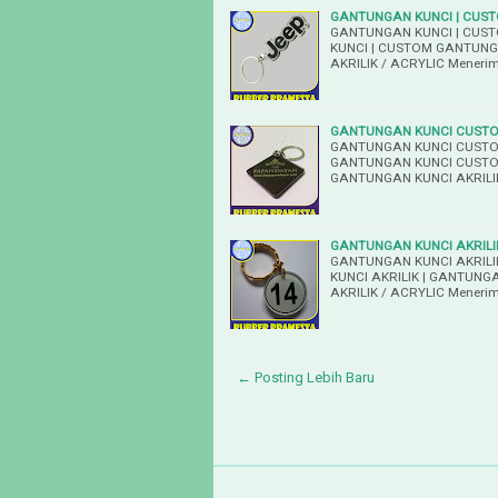
GANTUNGAN KUNCI | CUS
GANTUNGAN KUNCI | CUS
KUNCI | CUSTOM GANTUNG
AKRILIK / ACRYLIC Meneri
GANTUNGAN KUNCI CUSTOM 
GANTUNGAN KUNCI CUSTOM 
GANTUNGAN KUNCI CUSTOM 
GANTUNGAN KUNCI AKRILIK
GANTUNGAN KUNCI AKRILI
GANTUNGAN KUNCI AKRIL
KUNCI AKRILIK | GANTUN
AKRILIK / ACRYLIC Meneri
← Posting Lebih Baru