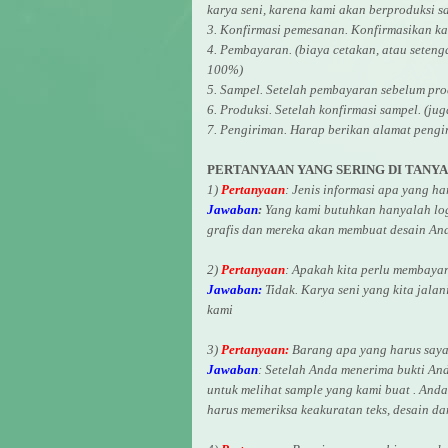
karya seni, karena kami akan berproduksi sa
3. Konfirmasi pemesanan. Konfirmasikan ka
4. Pembayaran. (biaya cetakan, atau seten
100%)
5. Sampel. Setelah pembayaran sebelum pro
6. Produksi. Setelah konfirmasi sampel. (ju
7. Pengiriman. Harap berikan alamat pengi
PERTANYAAN YANG SERING DI TANY
1)
Pertanyaan
: Jenis informasi apa yang h
Jawaban
:
Yang kami butuhkan hanyalah logo
grafis dan mereka akan membuat desain And
2)
Pertanyaan
: Apakah kita perlu membaya
Jawaban:
Tidak. Karya seni yang kita jalan
kami
3)
Pertanyaan:
Barang apa yang harus saya 
Jawaban
: Setelah Anda menerima bukti An
untuk melihat
sample yang kami buat .
Anda 
harus memeriksa keakuratan teks, desain d