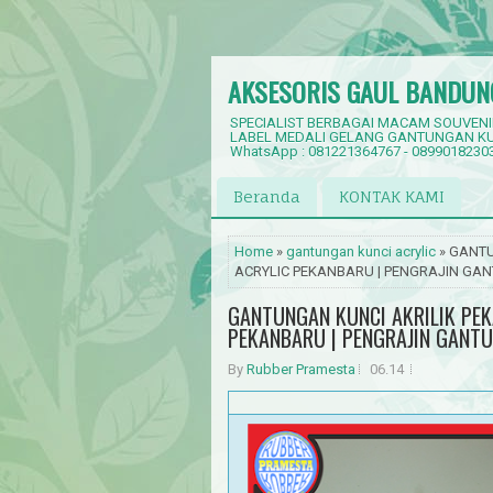
AKSESORIS GAUL BANDUN
SPECIALIST BERBAGAI MACAM SOUVENI
LABEL MEDALI GELANG GANTUNGAN KU
WhatsApp : 081221364767 - 0899018230
Beranda
KONTAK KAMI
Home
»
gantungan kunci acrylic
» GANTU
ACRYLIC PEKANBARU | PENGRAJIN GAN
GANTUNGAN KUNCI AKRILIK PE
PEKANBARU | PENGRAJIN GANTU
By
Rubber Pramesta
06.14