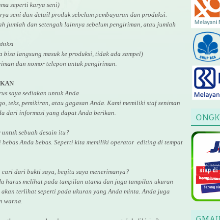
ma seperti karya seni)
rya seni dan detail produk sebelum pembayaran dan produksi.
gah jumlah dan setengah lainnya sebelum pengiriman, atau jumlah
duksi
ga bisa langsung masuk ke produksi, tidak ada sampel)
riman dan nomor telepon untuk pengiriman.
AKAN
arus saya sediakan untuk Anda
, teks, pemikiran, atau gagasan Anda. Kami memiliki staf seniman
a dari informasi yang dapat Anda berikan.
ONGK
r untuk
sebuah desain
itu?
i bebas Anda bebas. Seperti kita memiliki
operator
editing di tempat
cari dari bukti saya, begitu saya menerimanya?
da harus melihat pada tampilan utama dan juga tampilan ukuran
akan terlihat seperti pada ukuran yang Anda minta. Anda juga
an warna.
GMAI