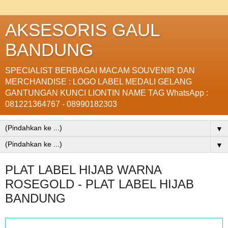
AKSESORIS GAUL
BANDUNG
SPECIALIST BERBAGAI MACAM SOUVENIR DAN
MERCHANDISE : LOGO LABEL MEDALI GELANG
GANTUNGAN KUNCI LIONTIN NAME TAG WhatsApp :
081221364767 - 08990182303
▼
▼
PLAT LABEL HIJAB WARNA
ROSEGOLD - PLAT LABEL HIJAB
BANDUNG