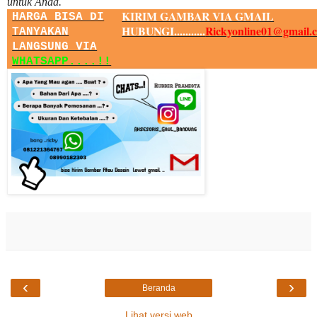
untuk Anda.
KIRIM GAMBAR VIA GMAIL
HARGA BISA DI
HUBUNGI...........
Rickyonline01@gmail.
TANYAKAN
LANGSUNG VIA
WHATSAPP....!!
‹
›
Beranda
Lihat versi web