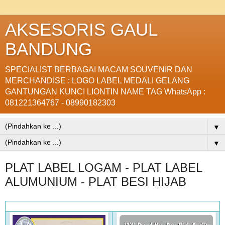
AKSESORIS GAUL
BANDUNG
SPECIALIST BERBAGAI MACAM SOUVENIR DAN
MERCHANDISE : LOGO LABEL MEDALI GELANG
GANTUNGAN KUNCI LIONTIN NAME TAG WhatsApp :
081221364767 - 08990182303
▼
▼
PLAT LABEL LOGAM - PLAT LABEL
ALUMUNIUM - PLAT BESI HIJAB