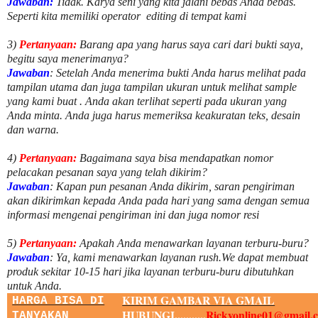
Jawaban:
Tidak. Karya seni yang kita jalani bebas Anda bebas.
Seperti kita memiliki
operator
editing di tempat kami
3)
Pertanyaan:
Barang apa yang harus saya cari dari bukti saya,
begitu saya menerimanya?
Jawaban
: Setelah Anda menerima bukti Anda harus melihat pada
tampilan utama dan juga tampilan ukuran untuk melihat
sample
yang kami buat .
Anda akan terlihat seperti pada ukuran yang
Anda minta. Anda juga harus memeriksa keakuratan teks, desain
dan warna.
4)
Pertanyaan:
Bagaimana saya bisa mendapatkan nomor
pelacakan pesanan saya yang telah dikirim?
Jawaban
:
Kapan pun pesanan Anda dikirim, saran pengiriman
akan dikirimkan kepada Anda pada hari yang sama dengan semua
informasi mengenai pengiriman ini dan juga nomor
resi
5)
Pertanyaan:
Apakah Anda menawarkan layanan terburu-buru?
Jawaban
:
Ya, kami menawarkan layanan rush.We dapat membuat
produk sekitar
10
-
15
hari jika layanan terburu-buru dibutuhkan
untuk Anda.
KIRIM GAMBAR VIA GMAIL
HARGA BISA DI
HUBUNGI...........
Rickyonline01@gmail.
TANYAKAN