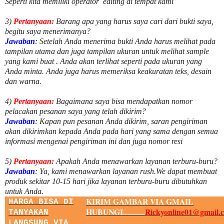
Seperti kita memiliki
operator
editing di tempat kami
3)
Pertanyaan:
Barang apa yang harus saya cari dari bukti saya,
begitu saya menerimanya?
Jawaban
: Setelah Anda menerima bukti Anda harus melihat pada
tampilan utama dan juga tampilan ukuran untuk melihat
sample
yang kami buat .
Anda akan terlihat seperti pada ukuran yang
Anda minta. Anda juga harus memeriksa keakuratan teks, desain
dan warna.
4)
Pertanyaan:
Bagaimana saya bisa mendapatkan nomor
pelacakan pesanan saya yang telah dikirim?
Jawaban
:
Kapan pun pesanan Anda dikirim, saran pengiriman
akan dikirimkan kepada Anda pada hari yang sama dengan semua
informasi mengenai pengiriman ini dan juga nomor
resi
5)
Pertanyaan:
Apakah Anda menawarkan layanan terburu-buru?
Jawaban
:
Ya, kami menawarkan layanan rush.We dapat membuat
produk sekitar
10
-
15
hari jika layanan terburu-buru dibutuhkan
untuk Anda.
KIRIM GAMBAR VIA GMAIL
HARGA BISA DI
HUBUNGI...........
Rickyonline01@gmail.
TANYAKAN
LANGSUNG VIA