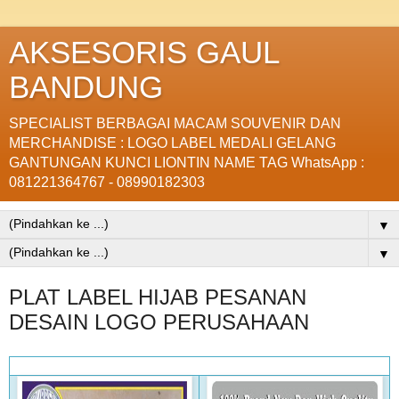
AKSESORIS GAUL
BANDUNG
SPECIALIST BERBAGAI MACAM SOUVENIR DAN
MERCHANDISE : LOGO LABEL MEDALI GELANG
GANTUNGAN KUNCI LIONTIN NAME TAG WhatsApp :
081221364767 - 08990182303
▼
▼
PLAT LABEL HIJAB PESANAN
DESAIN LOGO PERUSAHAAN