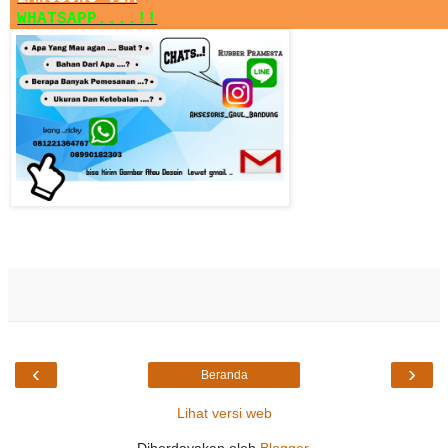
WHATSAPP....!!
‹
›
Beranda
Lihat versi web
Diberdayakan oleh
Blogger
.