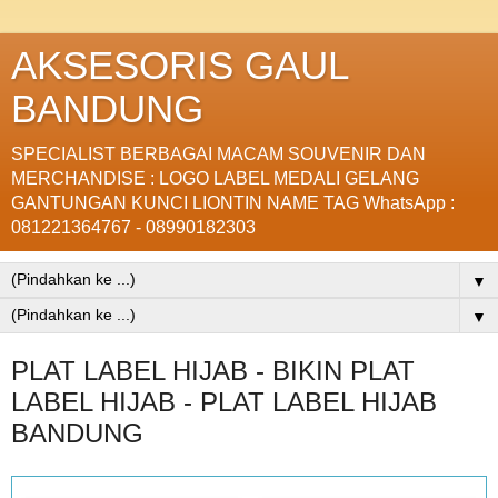
AKSESORIS GAUL
BANDUNG
SPECIALIST BERBAGAI MACAM SOUVENIR DAN
MERCHANDISE : LOGO LABEL MEDALI GELANG
GANTUNGAN KUNCI LIONTIN NAME TAG WhatsApp :
081221364767 - 08990182303
▼
▼
PLAT LABEL HIJAB - BIKIN PLAT
LABEL HIJAB - PLAT LABEL HIJAB
BANDUNG