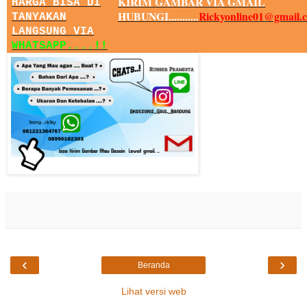
KIRIM GAMBAR VIA GMAIL
HARGA BISA DI
HUBUNGI...........
Rickyonline01@gmail.
TANYAKAN
LANGSUNG VIA
WHATSAPP....!!
‹
›
Beranda
Lihat versi web