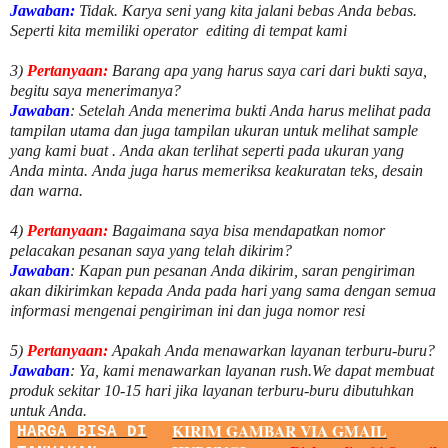
Jawaban:
Tidak. Karya seni yang kita jalani bebas Anda bebas.
Seperti kita memiliki
operator
editing di tempat kami
3)
Pertanyaan:
Barang apa yang harus saya cari dari bukti saya,
begitu saya menerimanya?
Jawaban
: Setelah Anda menerima bukti Anda harus melihat pada
tampilan utama dan juga tampilan ukuran untuk melihat
sample
yang kami buat .
Anda akan terlihat seperti pada ukuran yang
Anda minta. Anda juga harus memeriksa keakuratan teks, desain
dan warna.
4)
Pertanyaan:
Bagaimana saya bisa mendapatkan nomor
pelacakan pesanan saya yang telah dikirim?
Jawaban
:
Kapan pun pesanan Anda dikirim, saran pengiriman
akan dikirimkan kepada Anda pada hari yang sama dengan semua
informasi mengenai pengiriman ini dan juga nomor
resi
5)
Pertanyaan:
Apakah Anda menawarkan layanan terburu-buru?
Jawaban
:
Ya, kami menawarkan layanan rush.We dapat membuat
produk sekitar
10
-
15
hari jika layanan terburu-buru dibutuhkan
untuk Anda.
KIRIM GAMBAR VIA GMAIL
HARGA BISA DI