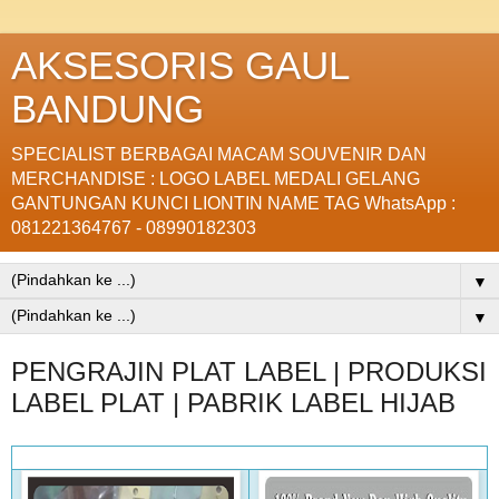
AKSESORIS GAUL
BANDUNG
SPECIALIST BERBAGAI MACAM SOUVENIR DAN
MERCHANDISE : LOGO LABEL MEDALI GELANG
GANTUNGAN KUNCI LIONTIN NAME TAG WhatsApp :
081221364767 - 08990182303
▼
▼
PENGRAJIN PLAT LABEL | PRODUKSI
LABEL PLAT | PABRIK LABEL HIJAB