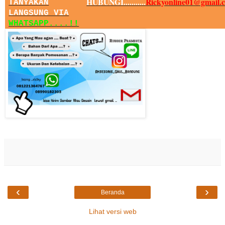
HUBUNGI...........
Rickyonline01@gmail.
TANYAKAN
LANGSUNG VIA
WHATSAPP....!!
‹
›
Beranda
Lihat versi web