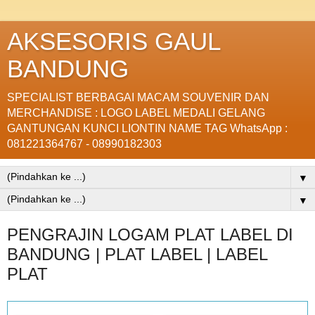
AKSESORIS GAUL
BANDUNG
SPECIALIST BERBAGAI MACAM SOUVENIR DAN
MERCHANDISE : LOGO LABEL MEDALI GELANG
GANTUNGAN KUNCI LIONTIN NAME TAG WhatsApp :
081221364767 - 08990182303
▼
▼
PENGRAJIN LOGAM PLAT LABEL DI
BANDUNG | PLAT LABEL | LABEL
PLAT