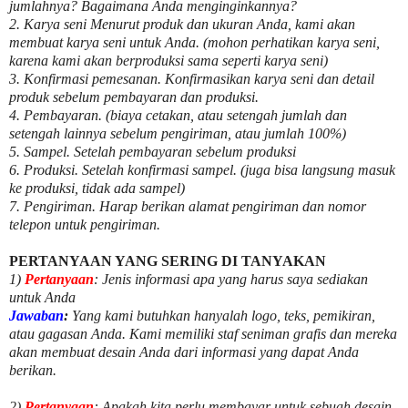
jumlahnya? Bagaimana Anda menginginkannya?
2. Karya seni Menurut produk dan ukuran Anda, kami akan
membuat karya seni untuk Anda. (mohon perhatikan karya seni,
karena kami akan berproduksi sama seperti karya seni)
3. Konfirmasi pemesanan. Konfirmasikan karya seni dan detail
produk sebelum pembayaran dan produksi.
4. Pembayaran. (biaya cetakan, atau setengah jumlah dan
setengah lainnya sebelum pengiriman, atau jumlah 100%)
5. Sampel. Setelah pembayaran sebelum produksi
6. Produksi. Setelah konfirmasi sampel. (juga bisa langsung masuk
ke produksi, tidak ada sampel)
7. Pengiriman. Harap berikan alamat pengiriman dan nomor
telepon untuk pengiriman.
PERTANYAAN YANG SERING DI TANYAKAN
1)
Pertanyaan
: Jenis informasi apa yang harus saya sediakan
untuk Anda
Jawaban
:
Yang kami butuhkan hanyalah logo, teks, pemikiran,
atau gagasan Anda. Kami memiliki staf seniman grafis dan mereka
akan membuat desain Anda dari informasi yang dapat Anda
berikan.
2)
Pertanyaan
: Apakah kita perlu membayar untuk
sebuah desain