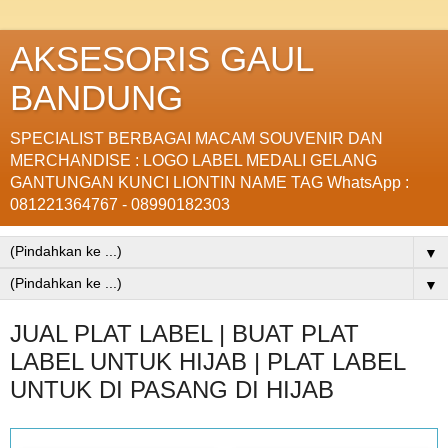
AKSESORIS GAUL
BANDUNG
SPECIALIST BERBAGAI MACAM SOUVENIR DAN
MERCHANDISE : LOGO LABEL MEDALI GELANG
GANTUNGAN KUNCI LIONTIN NAME TAG WhatsApp :
081221364767 - 08990182303
▼
▼
JUAL PLAT LABEL | BUAT PLAT
LABEL UNTUK HIJAB | PLAT LABEL
UNTUK DI PASANG DI HIJAB