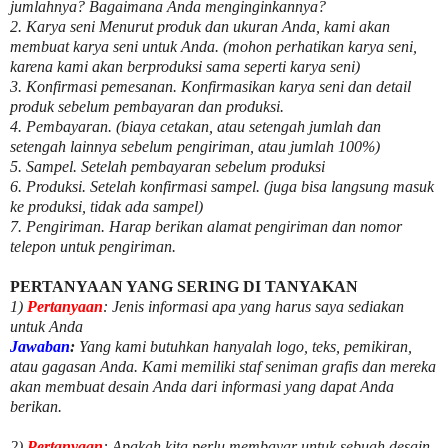
jumlahnya? Bagaimana Anda menginginkannya?
2. Karya seni Menurut produk dan ukuran Anda, kami akan
membuat karya seni untuk Anda. (mohon perhatikan karya seni,
karena kami akan berproduksi sama seperti karya seni)
3. Konfirmasi pemesanan. Konfirmasikan karya seni dan detail
produk sebelum pembayaran dan produksi.
4. Pembayaran. (biaya cetakan, atau setengah jumlah dan
setengah lainnya sebelum pengiriman, atau jumlah 100%)
5. Sampel. Setelah pembayaran sebelum produksi
6. Produksi. Setelah konfirmasi sampel. (juga bisa langsung masuk
ke produksi, tidak ada sampel)
7. Pengiriman. Harap berikan alamat pengiriman dan nomor
telepon untuk pengiriman.
PERTANYAAN YANG SERING DI TANYAKAN
1)
Pertanyaan
: Jenis informasi apa yang harus saya sediakan
untuk Anda
Jawaban
:
Yang kami butuhkan hanyalah logo, teks, pemikiran,
atau gagasan Anda. Kami memiliki staf seniman grafis dan mereka
akan membuat desain Anda dari informasi yang dapat Anda
berikan.
2)
Pertanyaan
: Apakah kita perlu membayar untuk
sebuah desain