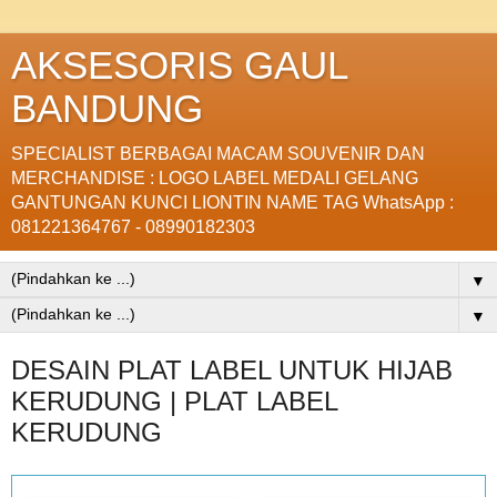
AKSESORIS GAUL
BANDUNG
SPECIALIST BERBAGAI MACAM SOUVENIR DAN
MERCHANDISE : LOGO LABEL MEDALI GELANG
GANTUNGAN KUNCI LIONTIN NAME TAG WhatsApp :
081221364767 - 08990182303
▼
▼
DESAIN PLAT LABEL UNTUK HIJAB
KERUDUNG | PLAT LABEL
KERUDUNG