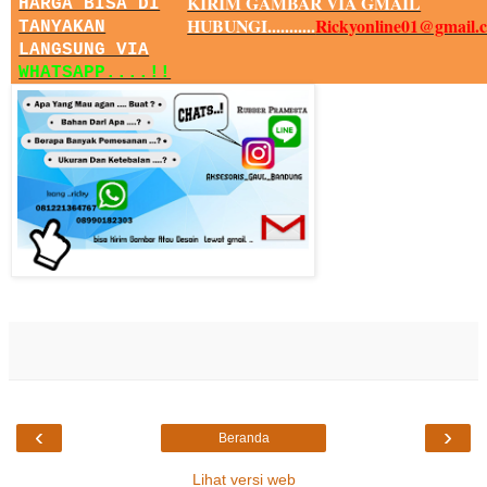
KIRIM GAMBAR VIA GMAIL
HARGA BISA DI
HUBUNGI...........
Rickyonline01@gmail.
TANYAKAN
LANGSUNG VIA
WHATSAPP....!!
‹
›
Beranda
Lihat versi web