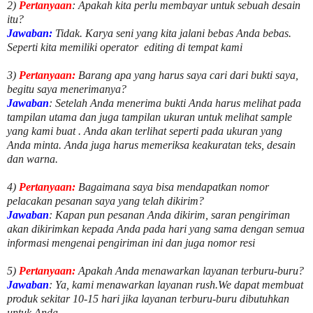
2)
Pertanyaan
: Apakah kita perlu membayar untuk
sebuah desain
itu?
Jawaban:
Tidak. Karya seni yang kita jalani bebas Anda bebas.
Seperti kita memiliki
operator
editing di tempat kami
3)
Pertanyaan:
Barang apa yang harus saya cari dari bukti saya,
begitu saya menerimanya?
Jawaban
: Setelah Anda menerima bukti Anda harus melihat pada
tampilan utama dan juga tampilan ukuran untuk melihat
sample
yang kami buat .
Anda akan terlihat seperti pada ukuran yang
Anda minta. Anda juga harus memeriksa keakuratan teks, desain
dan warna.
4)
Pertanyaan:
Bagaimana saya bisa mendapatkan nomor
pelacakan pesanan saya yang telah dikirim?
Jawaban
:
Kapan pun pesanan Anda dikirim, saran pengiriman
akan dikirimkan kepada Anda pada hari yang sama dengan semua
informasi mengenai pengiriman ini dan juga nomor
resi
5)
Pertanyaan:
Apakah Anda menawarkan layanan terburu-buru?
Jawaban
:
Ya, kami menawarkan layanan rush.We dapat membuat
produk sekitar
10
-
15
hari jika layanan terburu-buru dibutuhkan
untuk Anda.