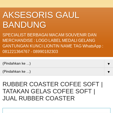
AKSESORIS GAUL
BANDUNG
SPECIALIST BERBAGAI MACAM SOUVENIR DAN
MERCHANDISE : LOGO LABEL MEDALI GELANG
GANTUNGAN KUNCI LIONTIN NAME TAG WhatsApp :
081221364767 - 08990182303
▼
▼
RUBBER COASTER COFEE SOFT |
TATAKAN GELAS COFEE SOFT |
JUAL RUBBER COASTER