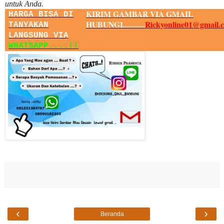
untuk Anda.
KIRIM GAMBAR VIA GMAIL
HARGA BISA DI
HUBUNGI...........
Rickyonline01@gmail.
TANYAKAN
LANGSUNG VIA
WHATSAPP....!!
‹
›
Beranda