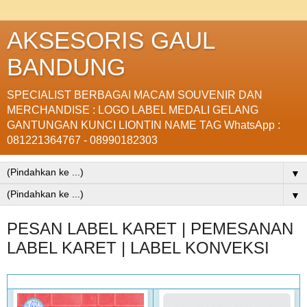
AKSESORIS GAUL
BANDUNG
SPECIALIST BERBAGAI MACAM SOUVENIR DAN
MERCHANDISE : LOGO LABEL MEDALI GELANG
GANTUNGAN KUNCI LIONTIN NAME TAG WhatsApp :
081221364767 - 08990182303
▼
▼
PESAN LABEL KARET | PEMESANAN
LABEL KARET | LABEL KONVEKSI