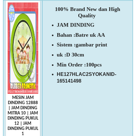
100% Brand New dan High
Quality
JAM DINDING
Bahan :Batre uk AA
Sistem :gambar print
uk :D 30cm
Min Order :100pcs
HE127HLAC2SYOKANID-
165141498
MESIN JAM
DINDING 12888
|
JAM DINDING
MITRA 10
|
JAM
DINDING PUKUL
12
|
JAM
DINDING PUKUL
1