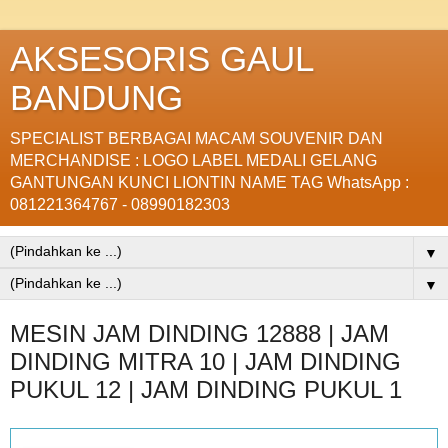
AKSESORIS GAUL
BANDUNG
SPECIALIST BERBAGAI MACAM SOUVENIR DAN
MERCHANDISE : LOGO LABEL MEDALI GELANG
GANTUNGAN KUNCI LIONTIN NAME TAG WhatsApp :
081221364767 - 08990182303
▼
▼
MESIN JAM DINDING 12888 | JAM
DINDING MITRA 10 | JAM DINDING
PUKUL 12 | JAM DINDING PUKUL 1