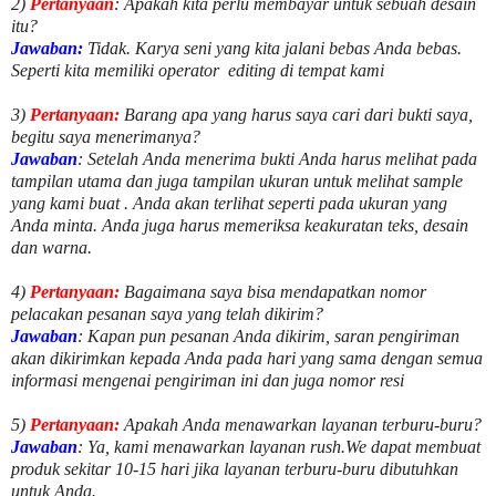
2)
Pertanyaan
: Apakah kita perlu membayar untuk
sebuah desain
itu?
Jawaban:
Tidak. Karya seni yang kita jalani bebas Anda bebas.
Seperti kita memiliki
operator
editing di tempat kami
3)
Pertanyaan:
Barang apa yang harus saya cari dari bukti saya,
begitu saya menerimanya?
Jawaban
: Setelah Anda menerima bukti Anda harus melihat pada
tampilan utama dan juga tampilan ukuran untuk melihat
sample
yang kami buat .
Anda akan terlihat seperti pada ukuran yang
Anda minta. Anda juga harus memeriksa keakuratan teks, desain
dan warna.
4)
Pertanyaan:
Bagaimana saya bisa mendapatkan nomor
pelacakan pesanan saya yang telah dikirim?
Jawaban
:
Kapan pun pesanan Anda dikirim, saran pengiriman
akan dikirimkan kepada Anda pada hari yang sama dengan semua
informasi mengenai pengiriman ini dan juga nomor
resi
5)
Pertanyaan:
Apakah Anda menawarkan layanan terburu-buru?
Jawaban
:
Ya, kami menawarkan layanan rush.We dapat membuat
produk sekitar
10
-
15
hari jika layanan terburu-buru dibutuhkan
untuk Anda.