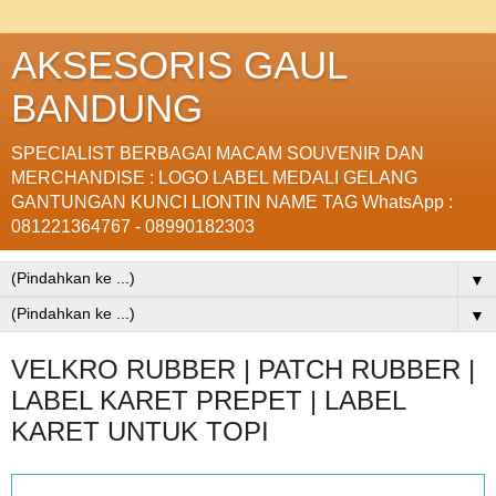
AKSESORIS GAUL
BANDUNG
SPECIALIST BERBAGAI MACAM SOUVENIR DAN
MERCHANDISE : LOGO LABEL MEDALI GELANG
GANTUNGAN KUNCI LIONTIN NAME TAG WhatsApp :
081221364767 - 08990182303
▼
▼
VELKRO RUBBER | PATCH RUBBER |
LABEL KARET PREPET | LABEL
KARET UNTUK TOPI