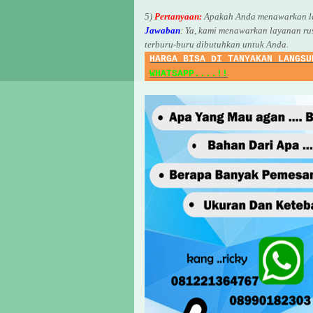
5)
Pertanyaan:
Apakah Anda menawarkan la
Jawaban
:
Ya, kami menawarkan layanan ru
terburu-buru dibutuhkan untuk Anda.
HARGA BISA DI TANYAKAN LANGSU
WHATSAPP....!!