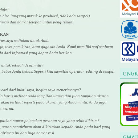
duksi
ga bisa langsung masuk ke produksi, tidak ada sampel)
riman dan nomor telepon untuk pengiriman.
AKAN
arus saya sediakan untuk Anda
, teks, pemikiran, atau gagasan Anda. Kami memiliki staf seniman
a dari informasi yang dapat Anda berikan.
r untuk
sebuah desain
itu?
i bebas Anda bebas. Seperti kita memiliki
operator
editing di tempat
ONGK
cari dari bukti saya, begitu saya menerimanya?
da harus melihat pada tampilan utama dan juga tampilan ukuran
akan terlihat seperti pada ukuran yang Anda minta. Anda juga
an warna.
atkan nomor pelacakan pesanan saya yang telah dikirim?
, saran pengiriman akan dikirimkan kepada Anda pada hari yang
giriman ini dan juga nomor
resi
GMAI