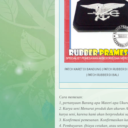
PATCH KARET DI BANDUNG | PATCH RUBBER DI
| PATCH RUBBER DI BALI
Cara memesan:
1, pertanyaan Barang apa Materi apa Uk
2. Karya seni Menurut produk dan ukuran A
karya seni, karena kami akan berproduksi sa
3. Konfirmasi pemesanan. Konfirmasikan ka
4. Pembayaran. (biaya cetakan, atau seten