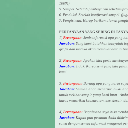
100%)
5. Sampel. Setelah pembayaran sebelum pro
6. Produksi. Setelah konfirmasi sampel. (ju
7. Pengiriman. Harap berikan alamat pengi
PERTANYAAN YANG SERING DI TANY
1)
Pertanyaan
: Jenis informasi apa yang h
Jawaban
:
Yang kami butuhkan hanyalah logo
grafis dan mereka akan membuat desain And
2)
Pertanyaan
: Apakah kita perlu membaya
Jawaban:
Tidak. Karya seni yang kita jalan
kami
3)
Pertanyaan:
Barang apa yang harus saya 
Jawaban
: Setelah Anda menerima bukti An
untuk melihat
sample yang kami buat .
Anda 
harus memeriksa keakuratan teks, desain d
4)
Pertanyaan:
Bagaimana saya bisa mendap
Jawaban
:
Kapan pun pesanan Anda dikirim
sama dengan semua informasi mengenai pen