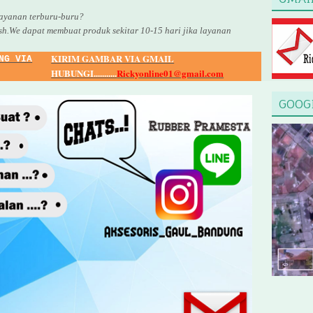
yanan terburu-buru?
sh.We dapat membuat produk sekitar
10
-
15
hari jika layanan
KIRIM GAMBAR VIA GMAIL
NG VIA
HUBUNGI...........
Rickyonline01@gmail.com
GOOG