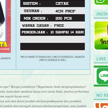
INST
PATCH KARET DI BANDUNG | PATCH RUBBER DI JAKARTA
LINE 
 JAKARTA
| PATCH RUBBER DI BALI
uran apa? Berapa jumlahnya? Bagaimana Anda menginginkannya?
nda, kami akan membuat karya seni untuk Anda. (mohon perhatikan
NO R
ma seperti karya seni)
rya seni dan detail produk sebelum pembayaran dan produksi.
gah jumlah dan setengah lainnya sebelum pengiriman, atau jumlah