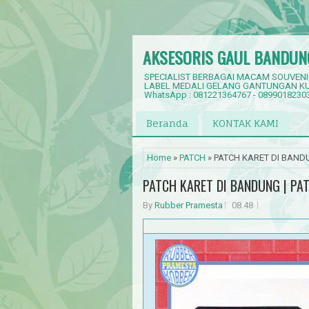
AKSESORIS GAUL BANDUN
SPECIALIST BERBAGAI MACAM SOUVENI
LABEL MEDALI GELANG GANTUNGAN KU
WhatsApp : 081221364767 - 0899018230
Beranda
KONTAK KAMI
Home
»
PATCH
» PATCH KARET DI BANDU
PATCH KARET DI BANDUNG | PAT
By
Rubber Pramesta
08.48