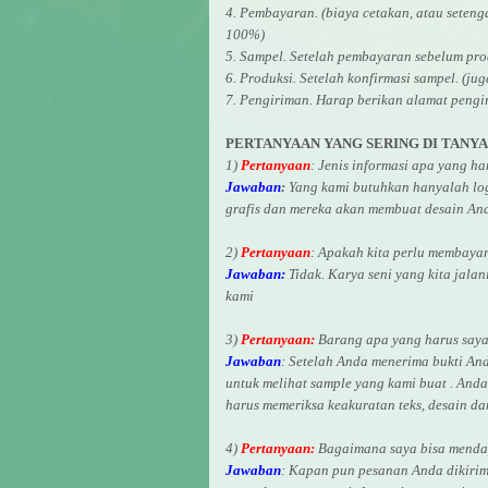
4. Pembayaran. (biaya cetakan, atau seten
100%)
5. Sampel. Setelah pembayaran sebelum pro
6. Produksi. Setelah konfirmasi sampel. (ju
7. Pengiriman. Harap berikan alamat pengi
PERTANYAAN YANG SERING DI TANY
1)
Pertanyaan
: Jenis informasi apa yang h
Jawaban
:
Yang kami butuhkan hanyalah logo
grafis dan mereka akan membuat desain And
2)
Pertanyaan
: Apakah kita perlu membaya
Jawaban:
Tidak. Karya seni yang kita jalan
kami
3)
Pertanyaan:
Barang apa yang harus saya 
Jawaban
: Setelah Anda menerima bukti An
untuk melihat
sample yang kami buat .
Anda 
harus memeriksa keakuratan teks, desain d
4)
Pertanyaan:
Bagaimana saya bisa mendap
Jawaban
:
Kapan pun pesanan Anda dikirim