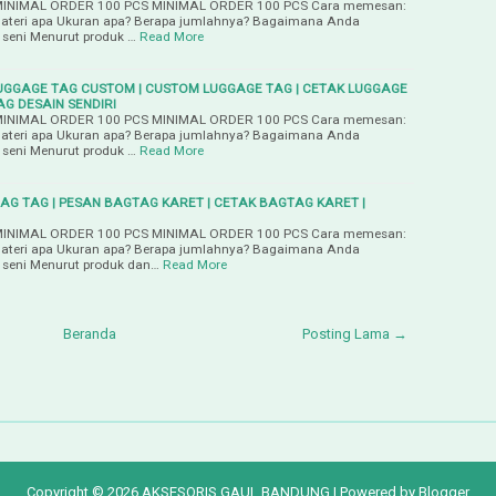
INIMAL ORDER 100 PCS MINIMAL ORDER 100 PCS Cara memesan:
Materi apa Ukuran apa? Berapa jumlahnya? Bagaimana Anda
 seni Menurut produk …
Read More
UGGAGE TAG CUSTOM | CUSTOM LUGGAGE TAG | CETAK LUGGAGE
G DESAIN SENDIRI
INIMAL ORDER 100 PCS MINIMAL ORDER 100 PCS Cara memesan:
Materi apa Ukuran apa? Berapa jumlahnya? Bagaimana Anda
 seni Menurut produk …
Read More
BAG TAG | PESAN BAGTAG KARET | CETAK BAGTAG KARET |
INIMAL ORDER 100 PCS MINIMAL ORDER 100 PCS Cara memesan:
Materi apa Ukuran apa? Berapa jumlahnya? Bagaimana Anda
 seni Menurut produk dan…
Read More
Beranda
Posting Lama →
Copyright ©
2026
AKSESORIS GAUL BANDUNG
| Powered by
Blogger