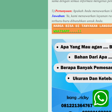
sama dengan semua informasi mengenai pen
5)
Pertanyaan:
Apakah Anda menawarkan la
Jawaban
:
Ya, kami menawarkan layanan ru
terburu-buru dibutuhkan untuk Anda.
HARGA BISA DI TANYAKAN LANGSU
WHATSAPP....!!