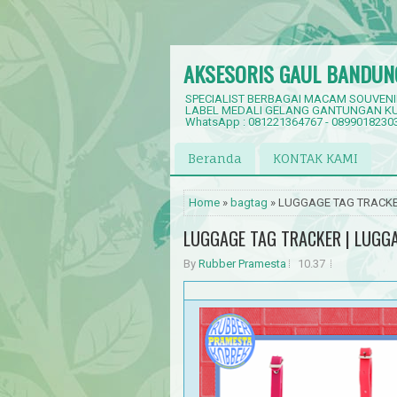
AKSESORIS GAUL BANDUN
SPECIALIST BERBAGAI MACAM SOUVENI
LABEL MEDALI GELANG GANTUNGAN KU
WhatsApp : 081221364767 - 0899018230
Beranda
KONTAK KAMI
Home
»
bagtag
» LUGGAGE TAG TRACKER
LUGGAGE TAG TRACKER | LUGGA
By
Rubber Pramesta
10.37