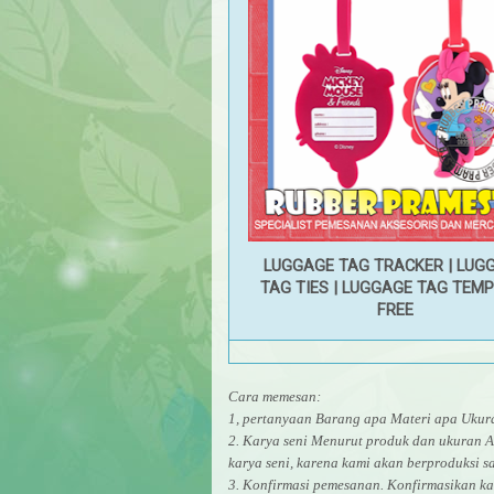
LUGGAGE TAG TRACKER
|
LUG
TAG TIES
|
LUGGAGE TAG TEMP
FREE
Cara memesan:
1, pertanyaan Barang apa Materi apa Uk
2. Karya seni Menurut produk dan ukuran A
karya seni, karena kami akan berproduksi sa
3. Konfirmasi pemesanan. Konfirmasikan ka