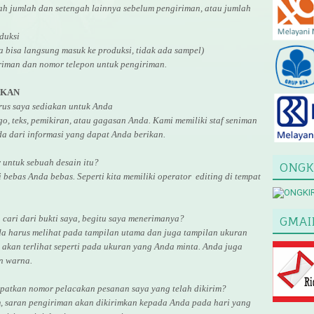
gah jumlah dan setengah lainnya sebelum pengiriman, atau jumlah
duksi
ga bisa langsung masuk ke produksi, tidak ada sampel)
riman dan nomor telepon untuk pengiriman.
AKAN
arus saya sediakan untuk Anda
, teks, pemikiran, atau gagasan Anda. Kami memiliki staf seniman
a dari informasi yang dapat Anda berikan.
r untuk
sebuah desain
itu?
ONGK
i bebas Anda bebas. Seperti kita memiliki
operator
editing di tempat
cari dari bukti saya, begitu saya menerimanya?
GMAI
da harus melihat pada tampilan utama dan juga tampilan ukuran
akan terlihat seperti pada ukuran yang Anda minta. Anda juga
an warna.
atkan nomor pelacakan pesanan saya yang telah dikirim?
, saran pengiriman akan dikirimkan kepada Anda pada hari yang