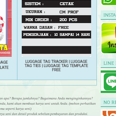
INST
LUGGAGE TAG TRACKER
|
LUGGAGE
GAGE
LINE 
TAG TIES
|
LUGGAGE TAG TEMPLATE
LATE
FREE
uran apa? Berapa jumlahnya? Bagaimana Anda menginginkannya?
NO R
nda, kami akan membuat karya seni untuk Anda. (mohon perhatikan
ma seperti karya seni)
rya seni dan detail produk sebelum pembayaran dan produksi.