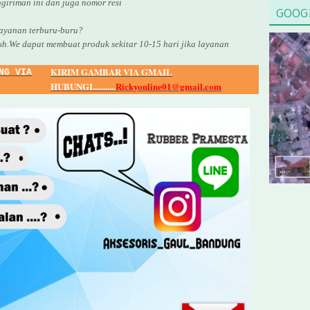
giriman ini dan juga nomor
resi
GOOG
yanan terburu-buru?
sh.We dapat membuat produk sekitar
10
-
15
hari jika layanan
KIRIM GAMBAR VIA GMAIL
NG VIA
HUBUNGI...........
Rickyonline01@gmail.com