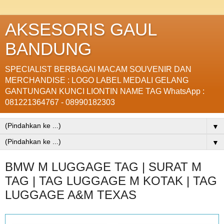
AKSESORIS GAUL
BANDUNG
SPECIALIST BERBAGAI MACAM SOUVENIR DAN
MERCHANDISE : LOGO LABEL MEDALI GELANG
GANTUNGAN KUNCI LIONTIN NAME TAG WhatsApp :
081221364767 - 08990182303
▼
▼
BMW M LUGGAGE TAG | SURAT M
TAG | TAG LUGGAGE M KOTAK | TAG
LUGGAGE A&M TEXAS