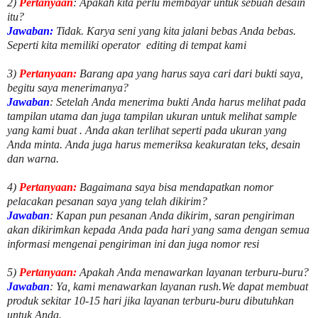
2)
Pertanyaan
: Apakah kita perlu membayar untuk
sebuah desain
itu?
Jawaban:
Tidak. Karya seni yang kita jalani bebas Anda bebas.
Seperti kita memiliki
operator
editing di tempat kami
3)
Pertanyaan:
Barang apa yang harus saya cari dari bukti saya,
begitu saya menerimanya?
Jawaban
: Setelah Anda menerima bukti Anda harus melihat pada
tampilan utama dan juga tampilan ukuran untuk melihat
sample
yang kami buat .
Anda akan terlihat seperti pada ukuran yang
Anda minta. Anda juga harus memeriksa keakuratan teks, desain
dan warna.
4)
Pertanyaan:
Bagaimana saya bisa mendapatkan nomor
pelacakan pesanan saya yang telah dikirim?
Jawaban
:
Kapan pun pesanan Anda dikirim, saran pengiriman
akan dikirimkan kepada Anda pada hari yang sama dengan semua
informasi mengenai pengiriman ini dan juga nomor
resi
5)
Pertanyaan:
Apakah Anda menawarkan layanan terburu-buru?
Jawaban
:
Ya, kami menawarkan layanan rush.We dapat membuat
produk sekitar
10
-
15
hari jika layanan terburu-buru dibutuhkan
untuk Anda.