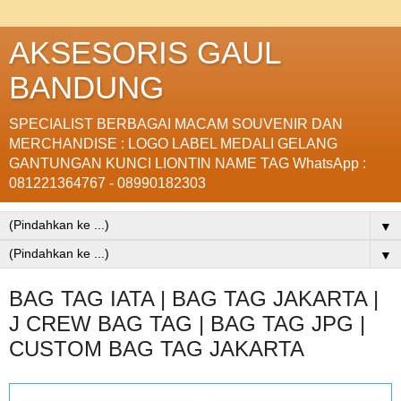
AKSESORIS GAUL
BANDUNG
SPECIALIST BERBAGAI MACAM SOUVENIR DAN
MERCHANDISE : LOGO LABEL MEDALI GELANG
GANTUNGAN KUNCI LIONTIN NAME TAG WhatsApp :
081221364767 - 08990182303
▼
▼
BAG TAG IATA | BAG TAG JAKARTA |
J CREW BAG TAG | BAG TAG JPG |
CUSTOM BAG TAG JAKARTA