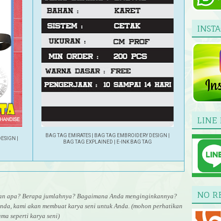
INST
LINE 
BAG TAG EMIRATES
|
BAG TAG EMBROIDERY DESIGN
|
DESIGN
|
BAG TAG EXPLAINED
|
E-INK BAG TAG
G
NO R
uran apa? Berapa jumlahnya? Bagaimana Anda menginginkannya?
nda, kami akan membuat karya seni untuk Anda. (mohon perhatikan
ma seperti karya seni)