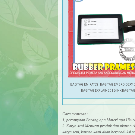
BAG TAG EMIRATES
|
BAG TAG EMBROIDERY 
BAG TAG EXPLAINED
|
E-INK BAG TA
Cara memesan:
1, pertanyaan Barang apa Materi apa Uk
2. Karya seni Menurut produk dan ukuran A
karya seni, karena kami akan berproduksi sa