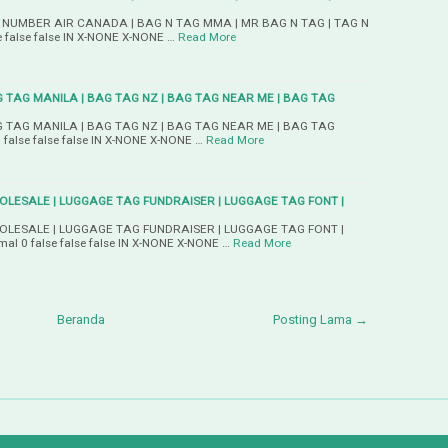
 NUMBER AIR CANADA | BAG N TAG MMA | MR BAG N TAG | TAG N
 false false IN X-NONE X-NONE …
Read More
 TAG MANILA | BAG TAG NZ | BAG TAG NEAR ME | BAG TAG
 TAG MANILA | BAG TAG NZ | BAG TAG NEAR ME | BAG TAG
lse false false IN X-NONE X-NONE …
Read More
LESALE | LUGGAGE TAG FUNDRAISER | LUGGAGE TAG FONT |
LESALE | LUGGAGE TAG FUNDRAISER | LUGGAGE TAG FONT |
 0 false false false IN X-NONE X-NONE …
Read More
Beranda
Posting Lama →