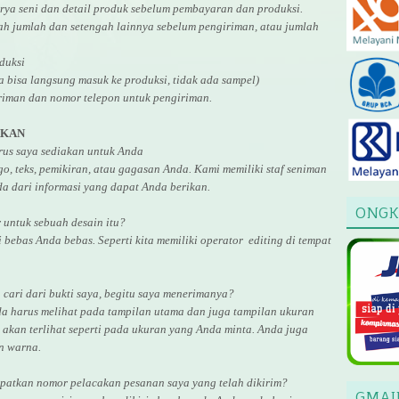
rya seni dan detail produk sebelum pembayaran dan produksi.
gah jumlah dan setengah lainnya sebelum pengiriman, atau jumlah
duksi
ga bisa langsung masuk ke produksi, tidak ada sampel)
riman dan nomor telepon untuk pengiriman.
AKAN
arus saya sediakan untuk Anda
, teks, pemikiran, atau gagasan Anda. Kami memiliki staf seniman
a dari informasi yang dapat Anda berikan.
ONGK
r untuk
sebuah desain
itu?
i bebas Anda bebas. Seperti kita memiliki
operator
editing di tempat
cari dari bukti saya, begitu saya menerimanya?
da harus melihat pada tampilan utama dan juga tampilan ukuran
akan terlihat seperti pada ukuran yang Anda minta. Anda juga
an warna.
atkan nomor pelacakan pesanan saya yang telah dikirim?
GMAI