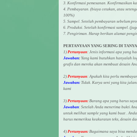
3. Konfirmasi pemesanan. Konfirmasikan ka
4. Pembayaran. (biaya cetakan, atau seten
100%)
5. Sampel. Setelah pembayaran sebelum pro
6. Produksi. Setelah konfirmasi sampel. (ju
7. Pengiriman. Harap berikan alamat pengi
PERTANYAAN YANG SERING DI TANY
1)
Pertanyaan
: Jenis informasi apa yang h
Jawaban
:
Yang kami butuhkan hanyalah logo
grafis dan mereka akan membuat desain And
2)
Pertanyaan
: Apakah kita perlu membaya
Jawaban:
Tidak. Karya seni yang kita jalan
kami
3)
Pertanyaan:
Barang apa yang harus saya 
Jawaban
: Setelah Anda menerima bukti An
untuk melihat
sample yang kami buat .
Anda 
harus memeriksa keakuratan teks, desain d
4)
Pertanyaan:
Bagaimana saya bisa mendap