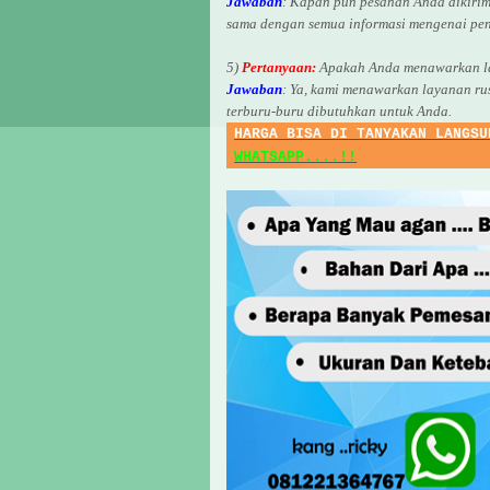
Jawaban
:
Kapan pun pesanan Anda dikirim
sama dengan semua informasi mengenai pen
5)
Pertanyaan:
Apakah Anda menawarkan la
Jawaban
:
Ya, kami menawarkan layanan ru
terburu-buru dibutuhkan untuk Anda.
HARGA BISA DI TANYAKAN LANGSU
WHATSAPP....!!