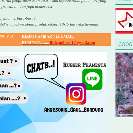
, saran pengiriman akan dikirimkan kepada Anda pada hari yang
giriman ini dan juga nomor
resi
yanan terburu-buru?
sh.We dapat membuat produk sekitar
10
-
15
hari jika layanan
KIRIM GAMBAR VIA GMAIL
NG VIA
HUBUNGI...........
Rickyonline01@gmail.com
GOOG