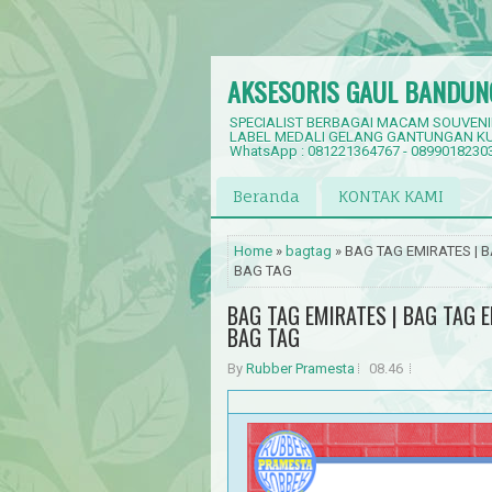
AKSESORIS GAUL BANDUN
SPECIALIST BERBAGAI MACAM SOUVENI
LABEL MEDALI GELANG GANTUNGAN KU
WhatsApp : 081221364767 - 0899018230
Beranda
KONTAK KAMI
Home
»
bagtag
» BAG TAG EMIRATES | B
BAG TAG
BAG TAG EMIRATES | BAG TAG E
BAG TAG
By
Rubber Pramesta
08.46