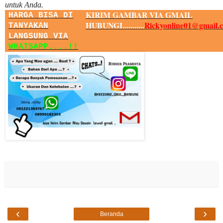
untuk Anda.
KIRIM GAMBAR VIA GMAIL
HARGA BISA DI
HUBUNGI...........
Rickyonline01@gmail.
TANYAKAN
LANGSUNG VIA
WHATSAPP....!!
‹
›
Beranda