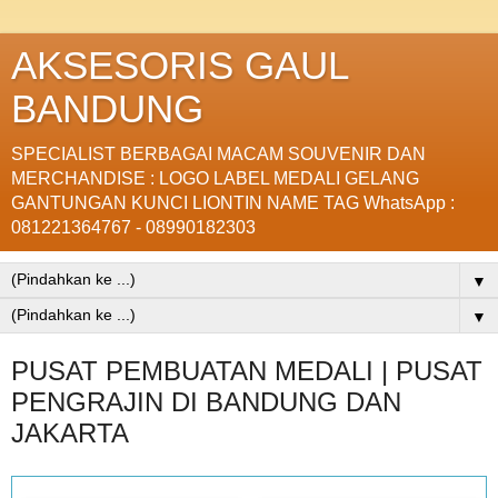
AKSESORIS GAUL
BANDUNG
SPECIALIST BERBAGAI MACAM SOUVENIR DAN
MERCHANDISE : LOGO LABEL MEDALI GELANG
GANTUNGAN KUNCI LIONTIN NAME TAG WhatsApp :
081221364767 - 08990182303
▼
▼
PUSAT PEMBUATAN MEDALI | PUSAT
PENGRAJIN DI BANDUNG DAN
JAKARTA