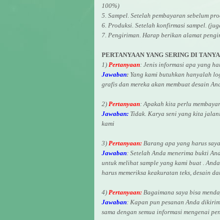
100%)
5. Sampel. Setelah pembayaran sebelum pro
6. Produksi. Setelah konfirmasi sampel. (ju
7. Pengiriman. Harap berikan alamat pengi
PERTANYAAN YANG SERING DI TANY
1)
Pertanyaan
: Jenis informasi apa yang h
Jawaban
:
Yang kami butuhkan hanyalah logo
grafis dan mereka akan membuat desain And
2)
Pertanyaan
: Apakah kita perlu membaya
Jawaban:
Tidak. Karya seni yang kita jalan
kami
3)
Pertanyaan:
Barang apa yang harus saya 
Jawaban
: Setelah Anda menerima bukti An
untuk melihat
sample yang kami buat .
Anda 
harus memeriksa keakuratan teks, desain d
4)
Pertanyaan:
Bagaimana saya bisa mendap
Jawaban
:
Kapan pun pesanan Anda dikirim
sama dengan semua informasi mengenai pen