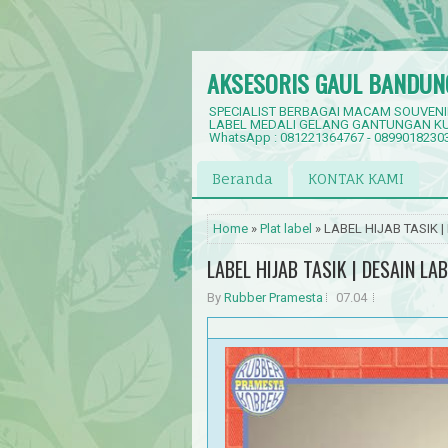
AKSESORIS GAUL BANDUN
SPECIALIST BERBAGAI MACAM SOUVENI
LABEL MEDALI GELANG GANTUNGAN KU
WhatsApp : 081221364767 - 0899018230
Beranda
KONTAK KAMI
Home
»
Plat label
» LABEL HIJAB TASIK 
LABEL HIJAB TASIK | DESAIN LA
By
Rubber Pramesta
07.04