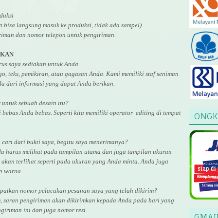
duksi
ga bisa langsung masuk ke produksi, tidak ada sampel)
riman dan nomor telepon untuk pengiriman.
AKAN
arus saya sediakan untuk Anda
, teks, pemikiran, atau gagasan Anda. Kami memiliki staf seniman
a dari informasi yang dapat Anda berikan.
r untuk
sebuah desain
itu?
i bebas Anda bebas. Seperti kita memiliki
operator
editing di tempat
ONGK
cari dari bukti saya, begitu saya menerimanya?
da harus melihat pada tampilan utama dan juga tampilan ukuran
akan terlihat seperti pada ukuran yang Anda minta. Anda juga
an warna.
atkan nomor pelacakan pesanan saya yang telah dikirim?
, saran pengiriman akan dikirimkan kepada Anda pada hari yang
giriman ini dan juga nomor
resi
GMAI