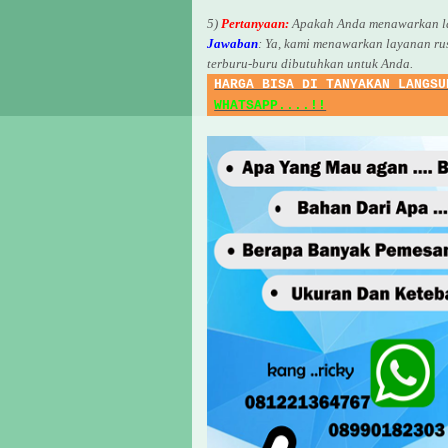
5)
Pertanyaan:
Apakah Anda menawarkan la
Jawaban
:
Ya, kami menawarkan layanan ru
terburu-buru dibutuhkan untuk Anda.
HARGA BISA DI TANYAKAN LANGSU
WHATSAPP....!!