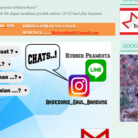
yanan terburu-buru?
sh.We dapat membuat produk sekitar
10
-
15
hari jika layanan
KIRIM GAMBAR VIA GMAIL
NG VIA
HUBUNGI...........
Rickyonline01@gmail.com
GOOG