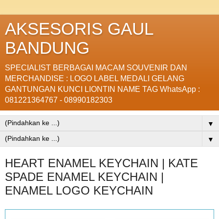
AKSESORIS GAUL
BANDUNG
SPECIALIST BERBAGAI MACAM SOUVENIR DAN
MERCHANDISE : LOGO LABEL MEDALI GELANG
GANTUNGAN KUNCI LIONTIN NAME TAG WhatsApp :
081221364767 - 08990182303
▼
▼
HEART ENAMEL KEYCHAIN | KATE
SPADE ENAMEL KEYCHAIN |
ENAMEL LOGO KEYCHAIN