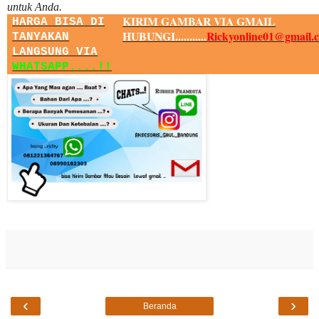
untuk Anda.
KIRIM GAMBAR VIA GMAIL
HARGA BISA DI
HUBUNGI...........
Rickyonline01@gmail.
TANYAKAN
LANGSUNG VIA
WHATSAPP....!!
‹
›
Beranda