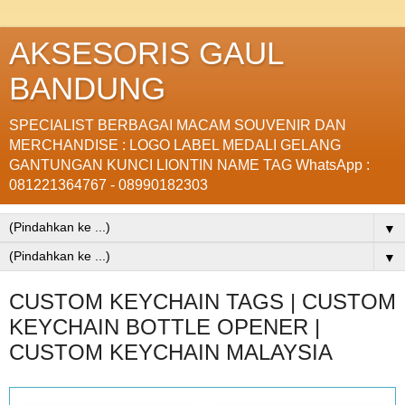
AKSESORIS GAUL
BANDUNG
SPECIALIST BERBAGAI MACAM SOUVENIR DAN
MERCHANDISE : LOGO LABEL MEDALI GELANG
GANTUNGAN KUNCI LIONTIN NAME TAG WhatsApp :
081221364767 - 08990182303
▼
▼
CUSTOM KEYCHAIN TAGS | CUSTOM
KEYCHAIN BOTTLE OPENER |
CUSTOM KEYCHAIN MALAYSIA