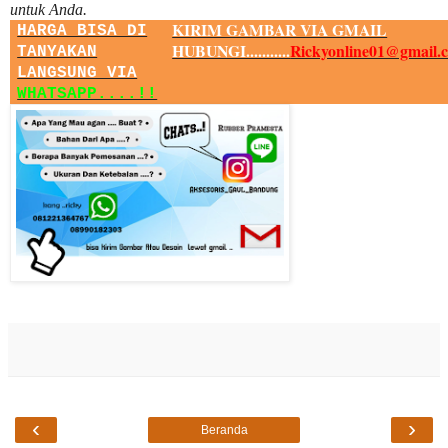
untuk Anda.
KIRIM GAMBAR VIA GMAIL
HARGA BISA DI
HUBUNGI...........
Rickyonline01@gmail.
TANYAKAN
LANGSUNG VIA
WHATSAPP....!!
‹
›
Beranda