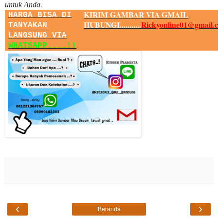
untuk Anda.
KIRIM GAMBAR VIA GMAIL
HARGA BISA DI
HUBUNGI...........
Rickyonline01@gmail.
TANYAKAN
LANGSUNG VIA
WHATSAPP....!!
‹
›
Beranda