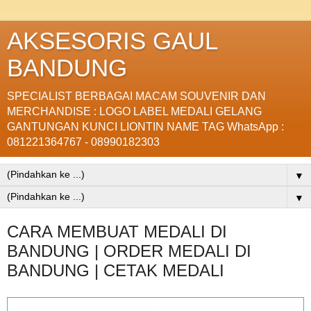
AKSESORIS GAUL
BANDUNG
SPECIALIST BERBAGAI MACAM SOUVENIR DAN
MERCHANDISE : LOGO LABEL MEDALI GELANG
GANTUNGAN KUNCI LIONTIN NAME TAG WhatsApp :
081221364767 - 08990182303
▼
▼
CARA MEMBUAT MEDALI DI
BANDUNG | ORDER MEDALI DI
BANDUNG | CETAK MEDALI