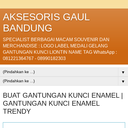
AKSESORIS GAUL
BANDUNG
SPECIALIST BERBAGAI MACAM SOUVENIR DAN
MERCHANDISE : LOGO LABEL MEDALI GELANG
GANTUNGAN KUNCI LIONTIN NAME TAG WhatsApp :
081221364767 - 08990182303
▼
▼
BUAT GANTUNGAN KUNCI ENAMEL |
GANTUNGAN KUNCI ENAMEL
TRENDY