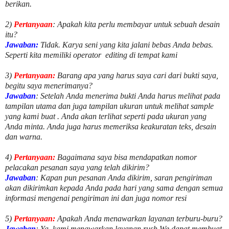
berikan.
2)
Pertanyaan
: Apakah kita perlu membayar untuk
sebuah desain
itu?
Jawaban:
Tidak. Karya seni yang kita jalani bebas Anda bebas.
Seperti kita memiliki
operator
editing di tempat kami
3)
Pertanyaan:
Barang apa yang harus saya cari dari bukti saya,
begitu saya menerimanya?
Jawaban
: Setelah Anda menerima bukti Anda harus melihat pada
tampilan utama dan juga tampilan ukuran untuk melihat
sample
yang kami buat .
Anda akan terlihat seperti pada ukuran yang
Anda minta. Anda juga harus memeriksa keakuratan teks, desain
dan warna.
4)
Pertanyaan:
Bagaimana saya bisa mendapatkan nomor
pelacakan pesanan saya yang telah dikirim?
Jawaban
:
Kapan pun pesanan Anda dikirim, saran pengiriman
akan dikirimkan kepada Anda pada hari yang sama dengan semua
informasi mengenai pengiriman ini dan juga nomor
resi
5)
Pertanyaan:
Apakah Anda menawarkan layanan terburu-buru?
Jawaban
:
Ya, kami menawarkan layanan rush.We dapat membuat