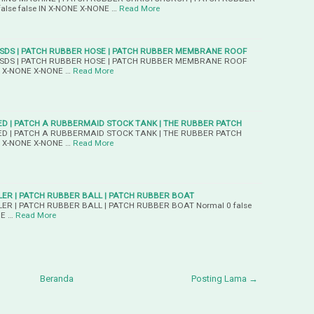
alse false IN X-NONE X-NONE …
Read More
SDS | PATCH RUBBER HOSE | PATCH RUBBER MEMBRANE ROOF
SDS | PATCH RUBBER HOSE | PATCH RUBBER MEMBRANE ROOF
 IN X-NONE X-NONE …
Read More
ED | PATCH A RUBBERMAID STOCK TANK | THE RUBBER PATCH
ED | PATCH A RUBBERMAID STOCK TANK | THE RUBBER PATCH
 IN X-NONE X-NONE …
Read More
ER | PATCH RUBBER BALL | PATCH RUBBER BOAT
R | PATCH RUBBER BALL | PATCH RUBBER BOAT Normal 0 false
NE …
Read More
Beranda
Posting Lama →