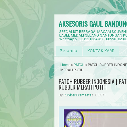
AKSESORIS GAUL BANDUN
SPECIALIST BERBAGAI MACAM SOUVENI
LABEL MEDALI GELANG GANTUNGAN KU
WhatsApp : 081221364767 - 0899018230
Beranda
KONTAK KAMI
Home
»
PATCH
» PATCH RUBBER INDONE
MERAH PUTIH
PATCH RUBBER INDONESIA | PA
RUBBER MERAH PUTIH
By
Rubber Pramesta
05.57