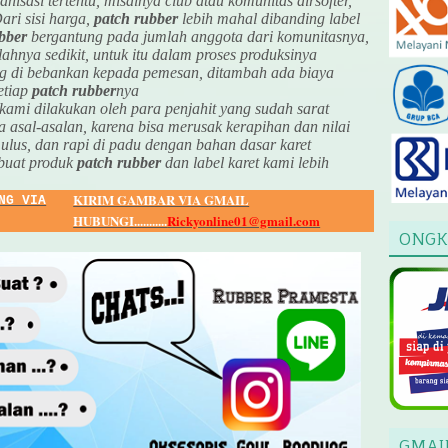
nisasi tertentu, misalnya club atau komunitas airsofter,
ari sisi harga,
patch rubber
lebih mahal dibanding label
bber
bergantung pada jumlah anggota dari komunitasnya,
mlahnya sedikit, untuk itu dalam proses produksinya
ng di bebankan kepada pemesan, ditambah ada biaya
etiap
patch rubber
nya
kami dilakukan oleh para penjahit yang sudah sarat
 asal-asalan, karena bisa merusak kerapihan dan nilai
ulus, dan rapi di padu dengan bahan dasar karet
buat produk
patch rubber
dan label karet kami lebih
KIRIM GAMBAR VIA GMAIL
NG VIA
HUBUNGI...........
Rickyonline01@gmail.com
ONGK
GMAI