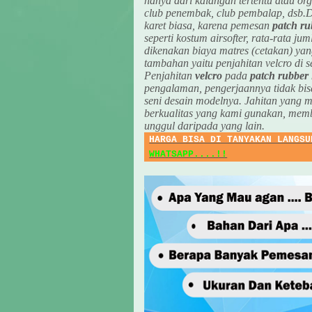
hanya dari kalangan tertentu atau orga
club penembak, club pembalap, dsb.D
karet biasa, karena pemesan
patch ru
seperti kostum airsofter, rata-rata ju
dikenakan biaya matres (cetakan) ya
tambahan yaitu penjahitan velcro di s
Penjahitan
velcro
pada
patch rubber
pengalaman, pengerjaannya tidak bisa
seni desain modelnya. Jahitan yang m
berkualitas yang kami gunakan, mem
unggul daripada yang lain.
HARGA BISA DI TANYAKAN LANGSU
WHATSAPP....!!