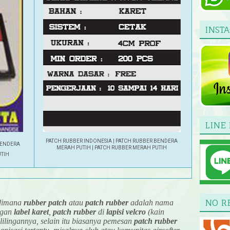
INST
LINE 
PATCH RUBBER INDONESIA | PATCH RUBBER BENDERA
BENDERA
MERAH PUTIH | PATCH RUBBER MERAH PUTIH
UTIH
NO R
 dimana
rubber patch
atau
patch rubber
adalah nama
ngan
label karet
,
patch rubber
di
lapisi velcro
(kain
elilingannya, selain itu biasanya pemesan
patch rubber