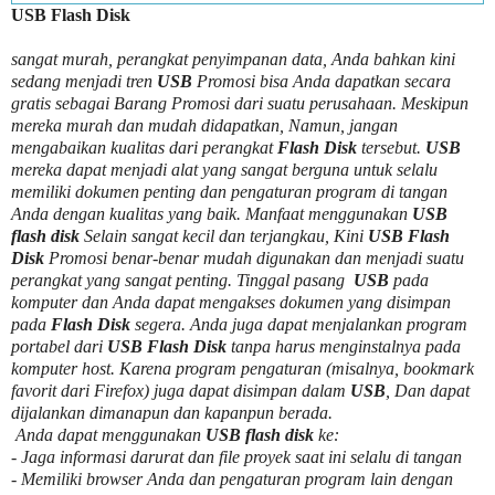
USB Flash Disk
sangat murah, perangkat penyimpanan data, Anda bahkan kini
sedang menjadi tren
USB
Promosi bisa Anda dapatkan secara
gratis sebagai Barang Promosi dari suatu perusahaan. Meskipun
mereka murah dan mudah didapatkan, Namun, jangan
mengabaikan kualitas dari perangkat
Flash Disk
tersebut.
USB
mereka dapat menjadi alat yang sangat berguna untuk selalu
memiliki dokumen penting dan pengaturan program di tangan
Anda dengan kualitas yang baik. Manfaat menggunakan
USB
flash disk
Selain sangat kecil dan terjangkau, Kini
USB Flash
Disk
Promosi benar-benar mudah digunakan dan menjadi suatu
perangkat yang sangat penting. Tinggal pasang
USB
pada
komputer dan Anda dapat mengakses dokumen yang disimpan
pada
Flash Disk
segera. Anda juga dapat menjalankan program
portabel dari
USB Flash Disk
tanpa harus menginstalnya pada
komputer host. Karena program pengaturan (misalnya, bookmark
favorit dari Firefox) juga dapat disimpan dalam
USB
, Dan dapat
dijalankan dimanapun dan kapanpun berada.
Anda dapat menggunakan
USB flash disk
ke:
- Jaga informasi darurat dan file proyek saat ini selalu di tangan
- Memiliki browser Anda dan pengaturan program lain dengan