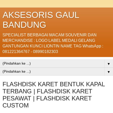
AKSESORIS GAUL
BANDUNG
SPECIALIST BERBAGAI MACAM SOUVENIR DAN
MERCHANDISE : LOGO LABEL MEDALI GELANG
GANTUNGAN KUNCI LIONTIN NAME TAG WhatsApp :
081221364767 - 08990182303
▼
▼
FLASHDISK KARET BENTUK KAPAL
TERBANG | FLASHDISK KARET
PESAWAT | FLASHDISK KARET
CUSTOM