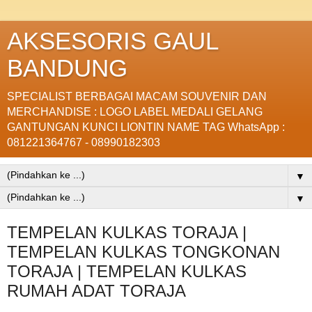
AKSESORIS GAUL
BANDUNG
SPECIALIST BERBAGAI MACAM SOUVENIR DAN
MERCHANDISE : LOGO LABEL MEDALI GELANG
GANTUNGAN KUNCI LIONTIN NAME TAG WhatsApp :
081221364767 - 08990182303
▼
▼
TEMPELAN KULKAS TORAJA |
TEMPELAN KULKAS TONGKONAN
TORAJA | TEMPELAN KULKAS
RUMAH ADAT TORAJA