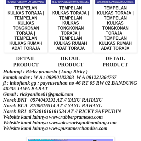
TEMPELAN
TEMPELAN
TEMPELAN
KULKAS TORAJA |
KULKAS TORAJA |
KULKAS TORAJA |
TEMPELAN
TEMPELAN
TEMPELAN
KULKAS
KULKAS
KULKAS
TONGKONAN
TONGKONAN
TONGKONAN
TORAJA |
TORAJA |
TORAJA |
TEMPELAN
TEMPELAN
TEMPELAN
KULKAS RUMAH
KULKAS RUMAH
KULKAS RUMAH
ADAT TORAJA
ADAT TORAJA
ADAT TORAJA
DETAIL
DETAIL
DETAIL
PRODUCT
PRODUCT
PRODUCT
Hubungi : Ricky pramesta (
kang Ricky )
kontak order : W A : 08990182303 W A 081221364767
jl : inhoftank gg : payeuseuhan no 46 RT 05 RW 02 BANDUNG
40235 JAWA BARAT
Gmail : rickyonline01@gmail.com
Norek BNI
0574049191 AT // YAYU RAHAYU
Norek BCA
8100616514 AT // YAYU RAHAYU
Norek BRI
075301016181534 AT // RICKY SAEPUDIN
Websitte kami lainnya www.rubberpramesta.com
Websitte kami lainnya www.aksesorisgaulbandung.com
Websitte kami lainnya www.pusatmerchandise.com