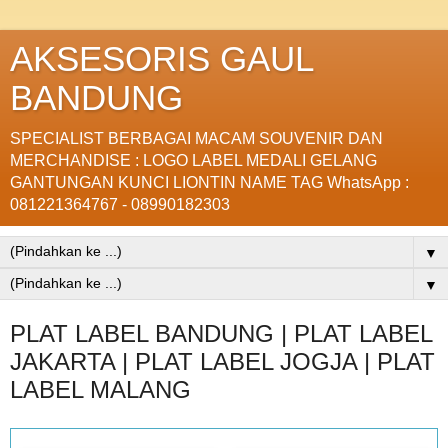
AKSESORIS GAUL
BANDUNG
SPECIALIST BERBAGAI MACAM SOUVENIR DAN
MERCHANDISE : LOGO LABEL MEDALI GELANG
GANTUNGAN KUNCI LIONTIN NAME TAG WhatsApp :
081221364767 - 08990182303
▼
▼
PLAT LABEL BANDUNG | PLAT LABEL
JAKARTA | PLAT LABEL JOGJA | PLAT
LABEL MALANG