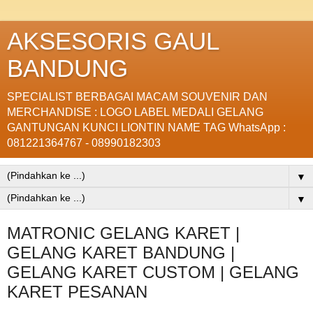
AKSESORIS GAUL
BANDUNG
SPECIALIST BERBAGAI MACAM SOUVENIR DAN
MERCHANDISE : LOGO LABEL MEDALI GELANG
GANTUNGAN KUNCI LIONTIN NAME TAG WhatsApp :
081221364767 - 08990182303
▼
▼
MATRONIC GELANG KARET |
GELANG KARET BANDUNG |
GELANG KARET CUSTOM | GELANG
KARET PESANAN