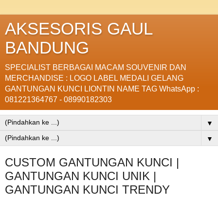
AKSESORIS GAUL
BANDUNG
SPECIALIST BERBAGAI MACAM SOUVENIR DAN
MERCHANDISE : LOGO LABEL MEDALI GELANG
GANTUNGAN KUNCI LIONTIN NAME TAG WhatsApp :
081221364767 - 08990182303
▼
▼
CUSTOM GANTUNGAN KUNCI |
GANTUNGAN KUNCI UNIK |
GANTUNGAN KUNCI TRENDY