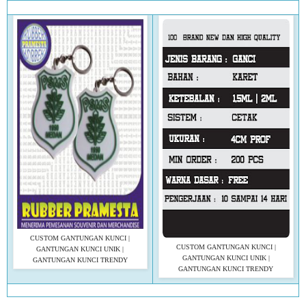
CUSTOM GANTUNGAN KUNCI |
CUSTOM GANTUNGAN KUNCI |
GANTUNGAN KUNCI UNIK |
GANTUNGAN KUNCI UNIK |
GANTUNGAN KUNCI TRENDY
GANTUNGAN KUNCI TRENDY