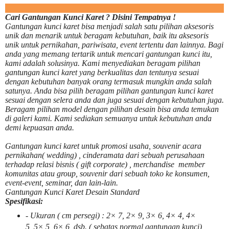
Cari Gantungan Kunci Karet ? Disini Tempatnya !
Gantungan kunci karet bisa menjadi salah satu pilihan aksesoris
unik dan menarik untuk beragam kebutuhan, baik itu aksesoris
unik untuk pernikahan, pariwisata, event tertentu dan lainnya. Bagi
anda yang memang tertarik untuk mencari gantungan kunci itu,
kami adalah solusinya. Kami menyediakan beragam pilihan
gantungan kunci karet yang berkualitas dan tentunya sesuai
dengan kebutuhan banyak orang termasuk mungkin anda salah
satunya. Anda bisa pilih beragam pilihan gantungan kunci karet
sesuai dengan selera anda dan juga sesuai dengan kebutuhan juga.
Beragam pilihan model dengan pilihan desain bisa anda temukan
di galeri kami. Kami sediakan semuanya untuk kebutuhan anda
demi kepuasan anda.
Gantungan kunci karet untuk promosi usaha, souvenir acara
pernikahan( wedding) , cinderamata dari sebuah perusahaan
terhadap relasi bisnis ( gift corporate) , merchandise member
komunitas atau group, souvenir dari sebuah toko ke konsumen,
event-event, seminar, dan lain-lain.
Gantungan Kunci Karet Desain Standard
Spesifikasi:
- Ukuran ( cm persegi) : 2× 7, 2× 9, 3× 6, 4× 4, 4×
5, 5× 5, 6× 6, dsb. ( sebatas normal gantungan kunci)