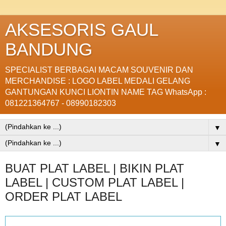
AKSESORIS GAUL
BANDUNG
SPECIALIST BERBAGAI MACAM SOUVENIR DAN
MERCHANDISE : LOGO LABEL MEDALI GELANG
GANTUNGAN KUNCI LIONTIN NAME TAG WhatsApp :
081221364767 - 08990182303
▼
▼
BUAT PLAT LABEL | BIKIN PLAT
LABEL | CUSTOM PLAT LABEL |
ORDER PLAT LABEL