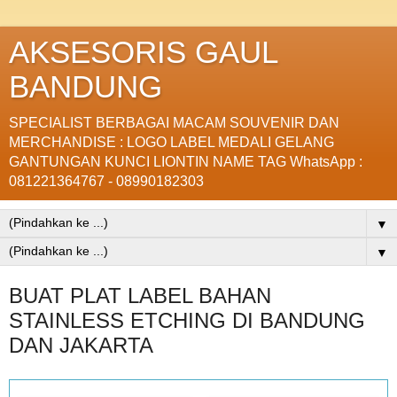
AKSESORIS GAUL
BANDUNG
SPECIALIST BERBAGAI MACAM SOUVENIR DAN
MERCHANDISE : LOGO LABEL MEDALI GELANG
GANTUNGAN KUNCI LIONTIN NAME TAG WhatsApp :
081221364767 - 08990182303
▼
▼
BUAT PLAT LABEL BAHAN
STAINLESS ETCHING DI BANDUNG
DAN JAKARTA