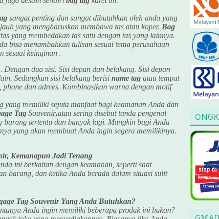
 juga desain sendiri
bag tag
karet ini.
ag
sangat penting dan sangat dibutuhkan oleh anda yang
an jauh yang mengharuskan membawa tas atau koper.
Bag
titas yang membedakan tas satu dengan tas yang lainnya.
nda bisa menambahkan tulisan sesuai tema perusahaan
 sesuai keinginan .
Dengan dua sisi. Sisi depan dan belakang. Sisi depan
-lain. Sedangkan sisi belakang berisi
name tag
atau tempat
il, phone dan adrees. Kombinasikan warna dengan motif
 yang memiliki sejuta manfaat bagi keamanan Anda dan
age Tag
Souvenir
,
atau sering disebut tanda pengenal
ONGK
ng-barang tertentu dan banyak lagi. Mungkin bagi Anda
faatnya yang akan membuat Anda ingin segera memilikinya.
ir, Kemanapun Jadi Tenang
nda ini berkaitan dengan keamanan, seperti saat
n barang, dan ketika Anda berada dalam situasi sulit
age Tag Souvenir Yang Anda Butuhkan?
entunya Anda ingin memiliki beberapa produk ini bukan?
GMAI
anyak toko yang menyediakannya. Biasanya jika Anda