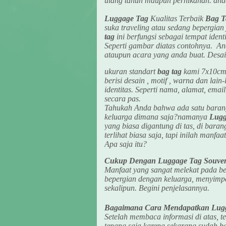
ulang tahun maupun pernikahan. anda
Luggage Tag
Kualitas Terbaik
Bag T
suka traveling atau sedang bepergi
tag
ini berfungsi sebagai tempat iden
Seperti gambar diatas contohnya. A
ataupun acara yang anda buat. Desain
ukuran standart
bag tag
kami 7x10cm. 
berisi desain , motif , warna dan lain
identitas. Seperti nama, alamat, ema
secara pas.
Tahukah Anda bahwa ada satu barang
keluarga dimana saja?namanya
Lugg
yang biasa digantung di tas, di bara
terlihat biasa saja, tapi inilah man
Apa saja itu?
Cukup Dengan Luggage Tag Souven
Manfaat yang sangat melekat pada be
bepergian dengan keluarga, menyimpa
sekalipun. Begini penjelasannya.
Bagaimana Cara Mendapatkan Lugg
Setelah membaca informasi di atas, t
tenang saja karena sekarang sudah b