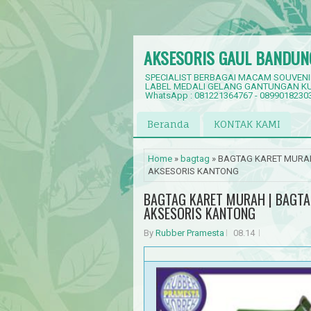
AKSESORIS GAUL BANDUN
SPECIALIST BERBAGAI MACAM SOUVENI
LABEL MEDALI GELANG GANTUNGAN KU
WhatsApp : 081221364767 - 0899018230
Beranda
KONTAK KAMI
Home
»
bagtag
» BAGTAG KARET MURAH
AKSESORIS KANTONG
BAGTAG KARET MURAH | BAGTA
AKSESORIS KANTONG
By
Rubber Pramesta
08.14