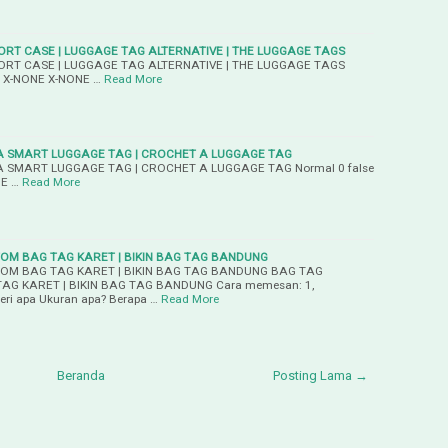
RT CASE | LUGGAGE TAG ALTERNATIVE | THE LUGGAGE TAGS
RT CASE | LUGGAGE TAG ALTERNATIVE | THE LUGGAGE TAGS
 IN X-NONE X-NONE …
Read More
 A SMART LUGGAGE TAG | CROCHET A LUGGAGE TAG
A SMART LUGGAGE TAG | CROCHET A LUGGAGE TAG Normal 0 false
NE …
Read More
OM BAG TAG KARET | BIKIN BAG TAG BANDUNG
OM BAG TAG KARET | BIKIN BAG TAG BANDUNG BAG TAG
G KARET | BIKIN BAG TAG BANDUNG Cara memesan: 1,
eri apa Ukuran apa? Berapa …
Read More
Beranda
Posting Lama →