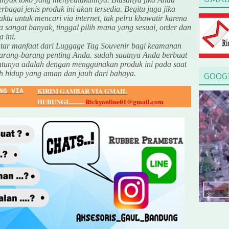
erbagai jenis produk ini akan tersedia. Begitu juga jika
tu untuk mencari via internet, tak pelru khawatir karena
a sangat banyak, tinggal pilih mana yang sesuai, order dan
 ini.
utar manfaat dari Luggage Tag Souvenir bagi keamanan
arang-barang penting Anda. sudah saatnya Anda berbuat
satunya adalah dengan menggunakan produk ini pada saat
ah hidup yang aman dan jauh dari bahaya.
GOOG
KIRIM GAMBAR VIA GMAIL
NG VIA
HUBUNGI...........
Rickyonline01@gmail.com