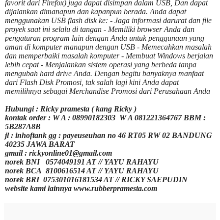
favorit dari Firefox) juga dapat disimpan dalam USB, Dan dapat
dijalankan dimanapun dan kapanpun berada. Anda dapat
menggunakan USB flash disk ke: - Jaga informasi darurat dan file
proyek saat ini selalu di tangan - Memiliki browser Anda dan
pengaturan program lain dengan Anda untuk penggunaan yang
aman di komputer manapun dengan USB - Memecahkan masalah
dan memperbaiki masalah komputer - Membuat Windows berjalan
lebih cepat - Menjalankan sistem operasi yang berbeda tanpa
mengubah hard drive Anda. Dengan begitu banyaknya manfaat
dari Flash Disk Promosi, tak salah lagi kini Anda dapat
memilihnya sebagai Merchandise Promosi dari Perusahaan Anda
Hubungi : Ricky pramesta ( kang Ricky )
kontak order : W A : 08990182303 W A 081221364767 BBM :
5B287A8B
jl : inhoftank gg : payeuseuhan no 46 RT05 RW 02 BANDUNG
40235 JAWA BARAT
gmail : rickyonline01@gmail.com
norek BNI 0574049191 AT // YAYU RAHAYU
norek BCA 8100616514 AT // YAYU RAHAYU
norek BRI 075301016181534 AT // RICKY SAEPUDIN
website kami lainnya www.rubberpramesta.com