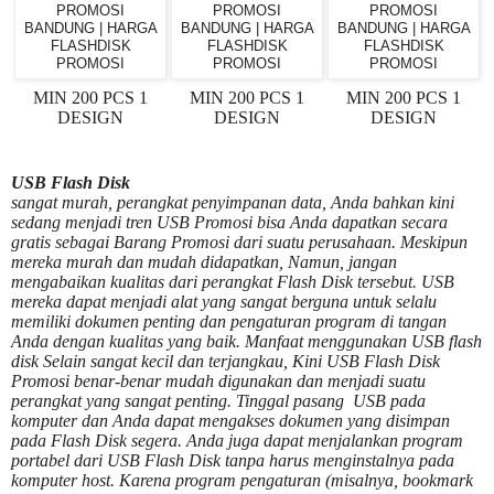
PROMOSI
PROMOSI
PROMOSI
BANDUNG | HARGA
BANDUNG | HARGA
BANDUNG | HARGA
FLASHDISK
FLASHDISK
FLASHDISK
PROMOSI
PROMOSI
PROMOSI
MIN 200 PCS 1
MIN 200 PCS 1
MIN 200 PCS 1
DESIGN
DESIGN
DESIGN
USB Flash Disk
sangat murah, perangkat penyimpanan data, Anda bahkan kini
sedang menjadi tren USB Promosi bisa Anda dapatkan secara
gratis sebagai Barang Promosi dari suatu perusahaan. Meskipun
mereka murah dan mudah didapatkan, Namun, jangan
mengabaikan kualitas dari perangkat Flash Disk tersebut. USB
mereka dapat menjadi alat yang sangat berguna untuk selalu
memiliki dokumen penting dan pengaturan program di tangan
Anda dengan kualitas yang baik. Manfaat menggunakan USB flash
disk Selain sangat kecil dan terjangkau, Kini USB Flash Disk
Promosi benar-benar mudah digunakan dan menjadi suatu
perangkat yang sangat penting. Tinggal pasang USB pada
komputer dan Anda dapat mengakses dokumen yang disimpan
pada Flash Disk segera. Anda juga dapat menjalankan program
portabel dari USB Flash Disk tanpa harus menginstalnya pada
komputer host. Karena program pengaturan (misalnya, bookmark