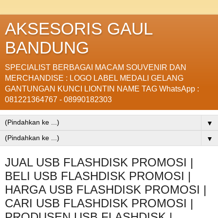
AKSESORIS GAUL
BANDUNG
SPECIALIST BERBAGAI MACAM SOUVENIR DAN
MERCHANDISE : LOGO LABEL MEDALI GELANG
GANTUNGAN KUNCI LIONTIN NAME TAG WhatsApp :
081221364767 - 08990182303
▼
▼
JUAL USB FLASHDISK PROMOSI |
BELI USB FLASHDISK PROMOSI |
HARGA USB FLASHDISK PROMOSI |
CARI USB FLASHDISK PROMOSI |
PRODUSEN USB FLASHDISK |