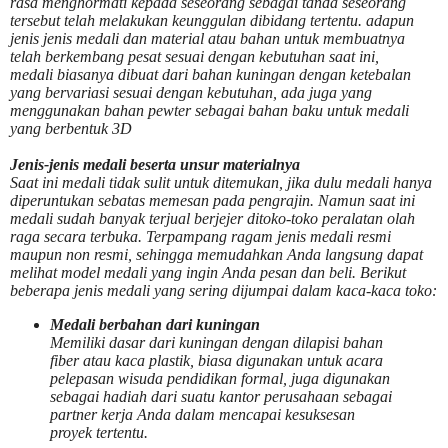
rasa menghormati kepada seseorang sebagai tanda seseorang
tersebut telah melakukan keunggulan dibidang tertentu. adapun
jenis jenis medali dan material atau bahan untuk membuatnya
telah berkembang pesat sesuai dengan kebutuhan saat ini,
medali biasanya dibuat dari bahan kuningan dengan ketebalan
yang bervariasi sesuai dengan kebutuhan, ada juga yang
menggunakan bahan pewter sebagai bahan baku untuk medali
yang berbentuk 3D
Jenis-jenis medali beserta unsur materialnya
Saat ini medali tidak sulit untuk ditemukan, jika dulu medali hanya
diperuntukan sebatas memesan pada pengrajin. Namun saat ini
medali sudah banyak terjual berjejer ditoko-toko peralatan olah
raga secara terbuka. Terpampang ragam jenis medali resmi
maupun non resmi, sehingga memudahkan Anda langsung dapat
melihat model medali yang ingin Anda pesan dan beli. Berikut
beberapa jenis medali yang sering dijumpai dalam kaca-kaca toko:
Medali berbahan dari kuningan
Memiliki dasar dari kuningan dengan dilapisi bahan
fiber atau kaca plastik, biasa digunakan untuk acara
pelepasan wisuda pendidikan formal, juga digunakan
sebagai hadiah dari suatu kantor perusahaan sebagai
partner kerja Anda dalam mencapai kesuksesan
proyek tertentu.