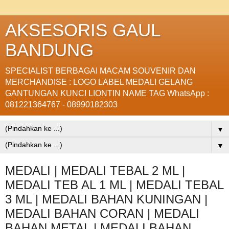
AKSESORIS GAUL
BANDUNG
SPECIALIST BERBAGAI MACAM SOUVENIR DAN
MERCHANDISE : LOGO LABEL MEDALI GELANG
GANTUNGAN KUNCI LIONTIN NAME TAG WhatsApp :
081221364767 - 08990182303
▼
▼
MEDALI | MEDALI TEBAL 2 ML |
MEDALI TEB AL 1 ML | MEDALI TEBAL
3 ML | MEDALI BAHAN KUNINGAN |
MEDALI BAHAN CORAN | MEDALI
BAHAN METAL | MEDALI BAHAN