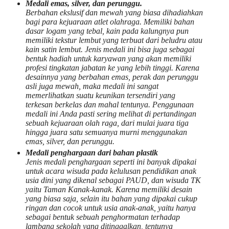
Medali emas, silver, dan perunggu.
Berbahan ekslusif dan mewah yang biasa dihadiahkan
bagi para kejuaraan atlet olahraga. Memiliki bahan
dasar logam yang tebal, kain pada kalungnya pun
memiliki tekstur lembut yang terbuat dari beludru atau
kain satin lembut. Jenis medali ini bisa juga sebagai
bentuk hadiah untuk karyawan yang akan memiliki
profesi tingkatan jabatan ke yang lebih tinggi. Karena
desainnya yang berbahan emas, perak dan perunggu
asli juga mewah, maka medali ini sangat
memerlihatkan suatu keunikan tersendiri yang
terkesan berkelas dan mahal tentunya. Penggunaan
medali ini Anda pasti sering melihat di pertandingan
sebuah kejuaraan olah raga, dari mulai juara tiga
hingga juara satu semuanya murni menggunakan
emas, silver, dan perunggu.
Medali penghargaan dari bahan plastik
Jenis medali penghargaan seperti ini banyak dipakai
untuk acara wisuda pada kelulusan pendidikan anak
usia dini yang dikenal sebagai PAUD, dan wisuda TK
yaitu Taman Kanak-kanak. Karena memiliki desain
yang biasa saja, selain itu bahan yang dipakai cukup
ringan dan cocok untuk usia anak-anak, yaitu hanya
sebagai bentuk sebuah penghormatan terhadap
lambang sekolah yang ditinggalkan, tentunya