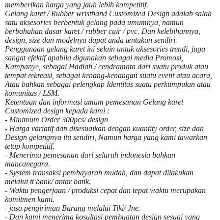
memberikan harga yang jauh lebih kompetitif.
Gelang karet / Rubber wristband Customized Design adalah salah
satu aksesories berbentuk gelang pada umumnya, namun
berbahahan dasar karet / rubber cair / pvc. Dan kelebihannya,
design, size dan modelnya dapat anda tentukan sendiri.
Penggunaan gelang karet ini selain untuk aksesories trendi, juga
sangat efektif apabila digunakan sebagai media Promosi,
Kampanye, sebagai Hadiah / cendramata dari suatu produk atau
tempat rekreasi, sebagai kenang-kenangan suatu event atau acara,
Atau bahkan sebagai pelengkap Identitas suatu perkumpulan atau
komunitas / LSM.
Ketentuan dan informasi umum pemesanan Gelang karet
Customized design kepada kami :
- Minimum Order 300pcs/ design
- Harga variatif dan disesuaikan dengan kuantity order, size dan
Design gelangnya itu sendiri, Namun harga yang kami tawarkan
tetap kompetitif.
- Menerima pemesanan dari seluruh indonesia bahkan
mancanegara.
- System transaksi pembayaran mudah, dan dapat dilakukan
melalui tt bank/ antar bank.
- Waktu pengerjaan / produksi cepat dan tepat waktu merupakan
komitmen kami.
- jasa pengiriman Barang melalui Tiki/ Jne.
- Dan kami menerima kosultasi pembuatan design sesuai yang