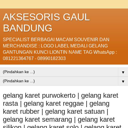
AKSESORIS GAUL
BANDUNG
SPECIALIST BERBAGAI MACAM SOUVENIR DAN
MERCHANDISE : LOGO LABEL MEDALI GELANG
GANTUNGAN KUNCI LIONTIN NAME TAG WhatsApp :
081221364767 - 08990182303
▼
▼
gelang karet purwokerto | gelang karet
rasta | gelang karet reggae | gelang
karet rubber | gelang karet satuan |
gelang karet semarang | gelang karet
silikon | gelang karet solo | gelang karet