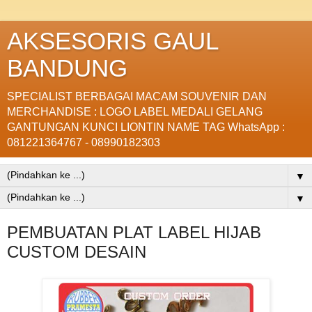
AKSESORIS GAUL
BANDUNG
SPECIALIST BERBAGAI MACAM SOUVENIR DAN
MERCHANDISE : LOGO LABEL MEDALI GELANG
GANTUNGAN KUNCI LIONTIN NAME TAG WhatsApp :
081221364767 - 08990182303
▼
▼
PEMBUATAN PLAT LABEL HIJAB
CUSTOM DESAIN