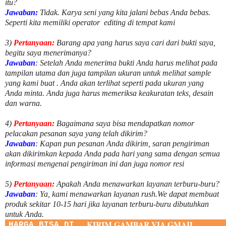
itu?
Jawaban:
Tidak. Karya seni yang kita jalani bebas Anda bebas.
Seperti kita memiliki
operator
editing di tempat kami
3)
Pertanyaan:
Barang apa yang harus saya cari dari bukti saya,
begitu saya menerimanya?
Jawaban
: Setelah Anda menerima bukti Anda harus melihat pada
tampilan utama dan juga tampilan ukuran untuk melihat
sample
yang kami buat .
Anda akan terlihat seperti pada ukuran yang
Anda minta. Anda juga harus memeriksa keakuratan teks, desain
dan warna.
4)
Pertanyaan:
Bagaimana saya bisa mendapatkan nomor
pelacakan pesanan saya yang telah dikirim?
Jawaban
:
Kapan pun pesanan Anda dikirim, saran pengiriman
akan dikirimkan kepada Anda pada hari yang sama dengan semua
informasi mengenai pengiriman ini dan juga nomor
resi
5)
Pertanyaan:
Apakah Anda menawarkan layanan terburu-buru?
Jawaban
:
Ya, kami menawarkan layanan rush.We dapat membuat
produk sekitar
10
-
15
hari jika layanan terburu-buru dibutuhkan
untuk Anda.
KIRIM GAMBAR VIA GMAIL
HARGA BISA DI