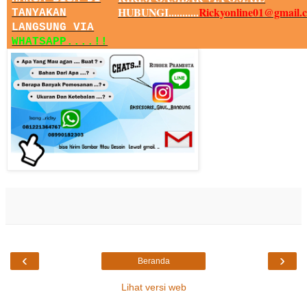
HUBUNGI...........
Rickyonline01@gmail.
TANYAKAN
LANGSUNG VIA
WHATSAPP....!!
‹
›
Beranda
Lihat versi web