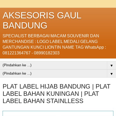
AKSESORIS GAUL
BANDUNG
SPECIALIST BERBAGAI MACAM SOUVENIR DAN
MERCHANDISE : LOGO LABEL MEDALI GELANG
GANTUNGAN KUNCI LIONTIN NAME TAG WhatsApp :
081221364767 - 08990182303
▼
▼
PLAT LABEL HIJAB BANDUNG | PLAT
LABEL BAHAN KUNINGAN | PLAT
LABEL BAHAN STAINLLESS