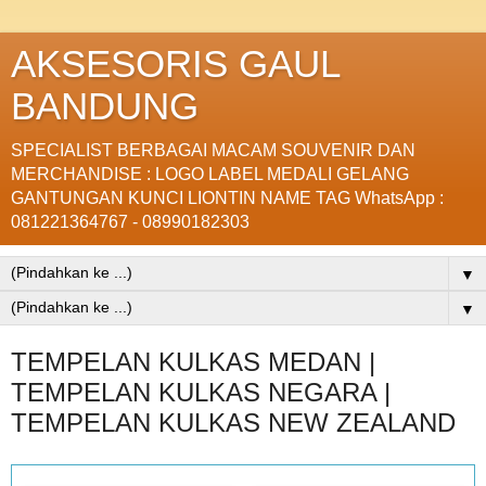
AKSESORIS GAUL
BANDUNG
SPECIALIST BERBAGAI MACAM SOUVENIR DAN
MERCHANDISE : LOGO LABEL MEDALI GELANG
GANTUNGAN KUNCI LIONTIN NAME TAG WhatsApp :
081221364767 - 08990182303
▼
▼
TEMPELAN KULKAS MEDAN |
TEMPELAN KULKAS NEGARA |
TEMPELAN KULKAS NEW ZEALAND