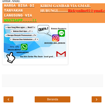
untuk Anda.
KIRIM GAMBAR VIA GMAIL
HARGA BISA DI
HUBUNGI...........
Rickyonline01@gmail.
TANYAKAN
LANGSUNG VIA
WHATSAPP....!!
‹
›
Beranda