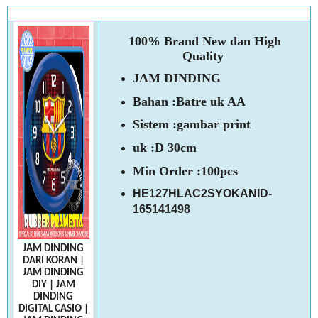
100% Brand New dan High
Quality
JAM DINDING
Bahan :Batre uk AA
Sistem :gambar print
uk :D 30cm
Min Order :100pcs
HE127HLAC2SYOKANID-
165141498
JAM DINDING
DARI KORAN
|
JAM DINDING
DIY
|
JAM
DINDING
DIGITAL CASIO
|