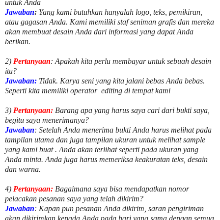
untuk Anda
Jawaban
:
Yang kami butuhkan hanyalah logo, teks, pemikiran,
atau gagasan Anda. Kami memiliki staf seniman grafis dan mereka
akan membuat desain Anda dari informasi yang dapat Anda
berikan.
2)
Pertanyaan
: Apakah kita perlu membayar untuk
sebuah desain
itu?
Jawaban:
Tidak. Karya seni yang kita jalani bebas Anda bebas.
Seperti kita memiliki
operator
editing di tempat kami
3)
Pertanyaan:
Barang apa yang harus saya cari dari bukti saya,
begitu saya menerimanya?
Jawaban
: Setelah Anda menerima bukti Anda harus melihat pada
tampilan utama dan juga tampilan ukuran untuk melihat
sample
yang kami buat .
Anda akan terlihat seperti pada ukuran yang
Anda minta. Anda juga harus memeriksa keakuratan teks, desain
dan warna.
4)
Pertanyaan:
Bagaimana saya bisa mendapatkan nomor
pelacakan pesanan saya yang telah dikirim?
Jawaban
:
Kapan pun pesanan Anda dikirim, saran pengiriman
akan dikirimkan kepada Anda pada hari yang sama dengan semua