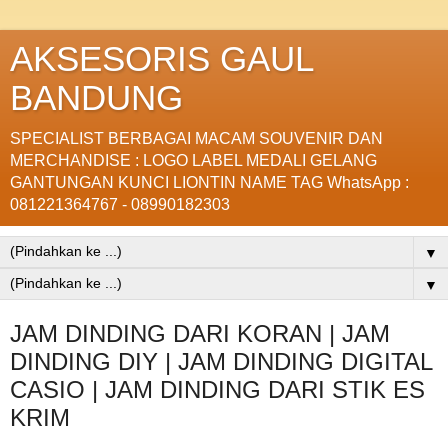
AKSESORIS GAUL
BANDUNG
SPECIALIST BERBAGAI MACAM SOUVENIR DAN
MERCHANDISE : LOGO LABEL MEDALI GELANG
GANTUNGAN KUNCI LIONTIN NAME TAG WhatsApp :
081221364767 - 08990182303
▼
▼
JAM DINDING DARI KORAN | JAM
DINDING DIY | JAM DINDING DIGITAL
CASIO | JAM DINDING DARI STIK ES
KRIM