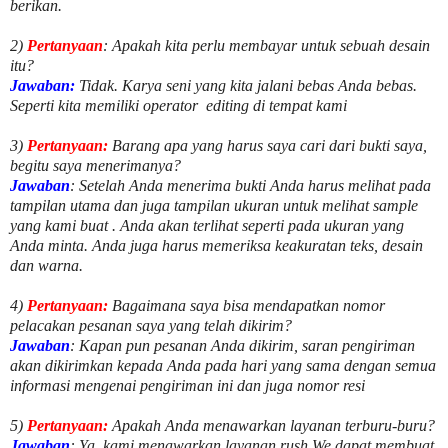
berikan.
2)
Pertanyaan
: Apakah kita perlu membayar untuk
sebuah desain
itu?
Jawaban:
Tidak. Karya seni yang kita jalani bebas Anda bebas.
Seperti kita memiliki
operator
editing di tempat kami
3)
Pertanyaan:
Barang apa yang harus saya cari dari bukti saya,
begitu saya menerimanya?
Jawaban
: Setelah Anda menerima bukti Anda harus melihat pada
tampilan utama dan juga tampilan ukuran untuk melihat
sample
yang kami buat .
Anda akan terlihat seperti pada ukuran yang
Anda minta. Anda juga harus memeriksa keakuratan teks, desain
dan warna.
4)
Pertanyaan:
Bagaimana saya bisa mendapatkan nomor
pelacakan pesanan saya yang telah dikirim?
Jawaban
:
Kapan pun pesanan Anda dikirim, saran pengiriman
akan dikirimkan kepada Anda pada hari yang sama dengan semua
informasi mengenai pengiriman ini dan juga nomor
resi
5)
Pertanyaan:
Apakah Anda menawarkan layanan terburu-buru?
Jawaban
:
Ya, kami menawarkan layanan rush.We dapat membuat