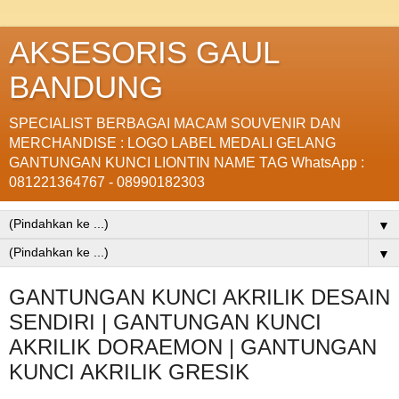
AKSESORIS GAUL
BANDUNG
SPECIALIST BERBAGAI MACAM SOUVENIR DAN
MERCHANDISE : LOGO LABEL MEDALI GELANG
GANTUNGAN KUNCI LIONTIN NAME TAG WhatsApp :
081221364767 - 08990182303
▼
▼
GANTUNGAN KUNCI AKRILIK DESAIN
SENDIRI | GANTUNGAN KUNCI
AKRILIK DORAEMON | GANTUNGAN
KUNCI AKRILIK GRESIK