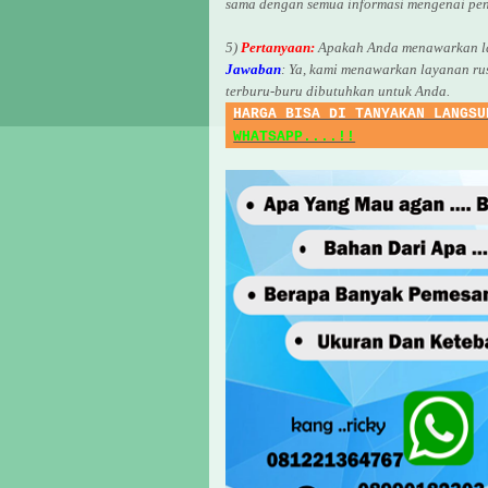
sama dengan semua informasi mengenai pen
5)
Pertanyaan:
Apakah Anda menawarkan la
Jawaban
:
Ya, kami menawarkan layanan ru
terburu-buru dibutuhkan untuk Anda.
HARGA BISA DI TANYAKAN LANGSU
WHATSAPP....!!