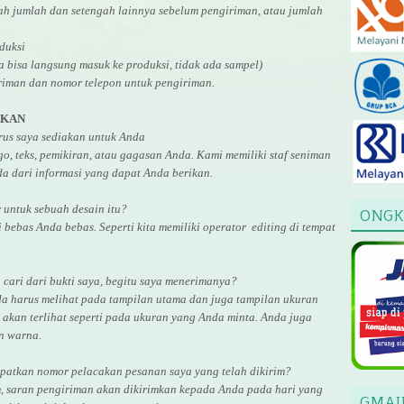
gah jumlah dan setengah lainnya sebelum pengiriman, atau jumlah
duksi
ga bisa langsung masuk ke produksi, tidak ada sampel)
riman dan nomor telepon untuk pengiriman.
AKAN
arus saya sediakan untuk Anda
, teks, pemikiran, atau gagasan Anda. Kami memiliki staf seniman
a dari informasi yang dapat Anda berikan.
r untuk
sebuah desain
itu?
ONGK
i bebas Anda bebas. Seperti kita memiliki
operator
editing di tempat
cari dari bukti saya, begitu saya menerimanya?
da harus melihat pada tampilan utama dan juga tampilan ukuran
akan terlihat seperti pada ukuran yang Anda minta. Anda juga
an warna.
atkan nomor pelacakan pesanan saya yang telah dikirim?
, saran pengiriman akan dikirimkan kepada Anda pada hari yang
GMAI