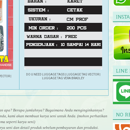
INST
LINE 
DO U NEED LUGGAGE TAGS
|
LUGGAGE TAG VECTOR
|
VECTOR
|
LUGGAGE TAG VERA BRADLEY
uran apa? Berapa jumlahnya? Bagaimana Anda menginginkannya?
NO R
nda, kami akan membuat karya seni untuk Anda. (mohon perhatikan
ma seperti karya seni)
rya seni dan detail produk sebelum pembayaran dan produksi.