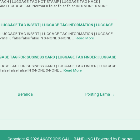
ACH | LUGGAGE TAG HOT STAMP | LUGGAGE TAG HACK |
M LUGGAGE TAG Normal 0 false false false IN X-NONE X-NONE …
 LUGGAGE TAG INSERT | LUGGAGE TAG INFORMATION | LUGGAGE
 LUGGAGE TAG INSERT | LUGGAGE TAG INFORMATION | LUGGAGE
mal 0 false false false IN X-NONE X-NONE …
Read More
GAGE TAG FOR BUSINESS CARD | LUGGAGE TAG FINDER | LUGGAGE
GAGE TAG FOR BUSINESS CARD | LUGGAGE TAG FINDER | LUGGAGE
alse false false IN X-NONE X-NONE …
Read More
Beranda
Posting Lama →
Copyright ©
2026
AKSESORIS GAUL BANDUNG
| Powered by
Blogger