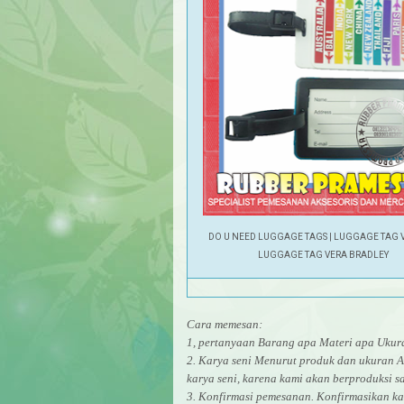
DO U NEED LUGGAGE TAGS
|
LUGGAGE TAG 
LUGGAGE TAG VERA BRADLEY
Cara memesan:
1, pertanyaan Barang apa Materi apa Uk
2. Karya seni Menurut produk dan ukuran A
karya seni, karena kami akan berproduksi sa
3. Konfirmasi pemesanan. Konfirmasikan ka