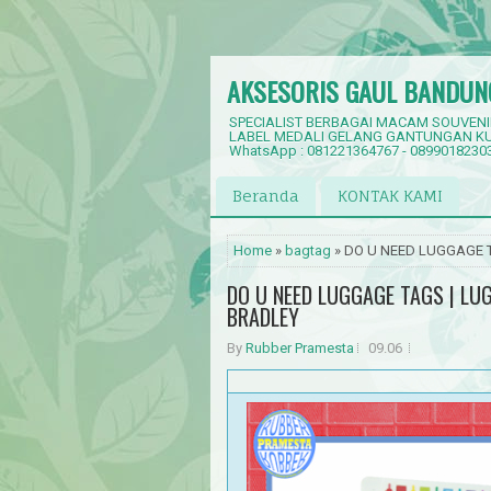
AKSESORIS GAUL BANDUN
SPECIALIST BERBAGAI MACAM SOUVENI
LABEL MEDALI GELANG GANTUNGAN KU
WhatsApp : 081221364767 - 0899018230
Beranda
KONTAK KAMI
Home
»
bagtag
» DO U NEED LUGGAGE 
DO U NEED LUGGAGE TAGS | LU
BRADLEY
By
Rubber Pramesta
09.06