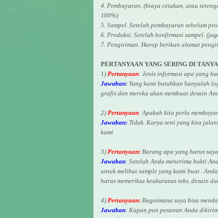
4. Pembayaran. (biaya cetakan, atau seten
100%)
5. Sampel. Setelah pembayaran sebelum pro
6. Produksi. Setelah konfirmasi sampel. (ju
7. Pengiriman. Harap berikan alamat pengi
PERTANYAAN YANG SERING DI TANY
1)
Pertanyaan
: Jenis informasi apa yang h
Jawaban
:
Yang kami butuhkan hanyalah logo
grafis dan mereka akan membuat desain And
2)
Pertanyaan
: Apakah kita perlu membaya
Jawaban:
Tidak. Karya seni yang kita jalan
kami
3)
Pertanyaan:
Barang apa yang harus saya 
Jawaban
: Setelah Anda menerima bukti An
untuk melihat
sample yang kami buat .
Anda 
harus memeriksa keakuratan teks, desain d
4)
Pertanyaan:
Bagaimana saya bisa mendap
Jawaban
:
Kapan pun pesanan Anda dikirim