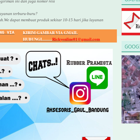
giriman ini dan juga nomor
resi
yanan terburu-buru?
sh.We dapat membuat produk sekitar
10
-
15
hari jika layanan
KIRIM GAMBAR VIA GMAIL
NG VIA
HUBUNGI...........
Rickyonline01@gmail.com
GOOG