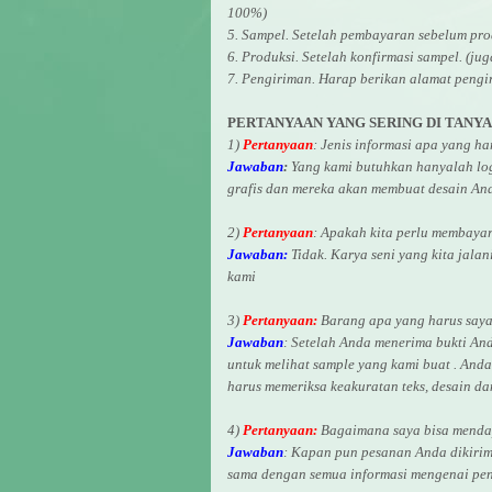
100%)
5. Sampel. Setelah pembayaran sebelum pro
6. Produksi. Setelah konfirmasi sampel. (ju
7. Pengiriman. Harap berikan alamat pengi
PERTANYAAN YANG SERING DI TANY
1)
Pertanyaan
: Jenis informasi apa yang h
Jawaban
:
Yang kami butuhkan hanyalah logo
grafis dan mereka akan membuat desain And
2)
Pertanyaan
: Apakah kita perlu membaya
Jawaban:
Tidak. Karya seni yang kita jalan
kami
3)
Pertanyaan:
Barang apa yang harus saya 
Jawaban
: Setelah Anda menerima bukti An
untuk melihat
sample yang kami buat .
Anda 
harus memeriksa keakuratan teks, desain d
4)
Pertanyaan:
Bagaimana saya bisa mendap
Jawaban
:
Kapan pun pesanan Anda dikirim
sama dengan semua informasi mengenai pen