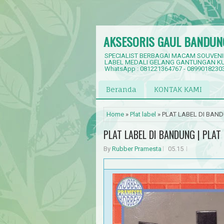
AKSESORIS GAUL BANDUN
SPECIALIST BERBAGAI MACAM SOUVENI
LABEL MEDALI GELANG GANTUNGAN KU
WhatsApp : 081221364767 - 0899018230
Beranda
KONTAK KAMI
Home
»
Plat label
» PLAT LABEL DI BAND
PLAT LABEL DI BANDUNG | PLAT 
By
Rubber Pramesta
05.15