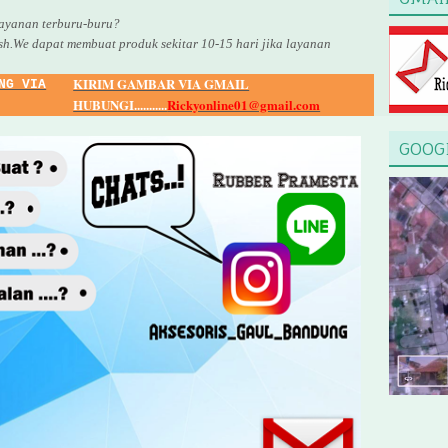
yanan terburu-buru?
sh.We dapat membuat produk sekitar
10
-
15
hari jika layanan
KIRIM GAMBAR VIA GMAIL
NG VIA
HUBUNGI...........
Rickyonline01@gmail.com
GOOG