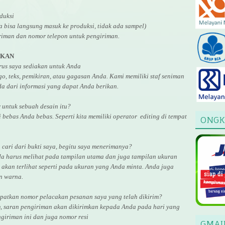
duksi
ga bisa langsung masuk ke produksi, tidak ada sampel)
riman dan nomor telepon untuk pengiriman.
AKAN
arus saya sediakan untuk Anda
, teks, pemikiran, atau gagasan Anda. Kami memiliki staf seniman
a dari informasi yang dapat Anda berikan.
r untuk
sebuah desain
itu?
i bebas Anda bebas. Seperti kita memiliki
operator
editing di tempat
ONGK
cari dari bukti saya, begitu saya menerimanya?
da harus melihat pada tampilan utama dan juga tampilan ukuran
akan terlihat seperti pada ukuran yang Anda minta. Anda juga
an warna.
atkan nomor pelacakan pesanan saya yang telah dikirim?
, saran pengiriman akan dikirimkan kepada Anda pada hari yang
giriman ini dan juga nomor
resi
GMAI