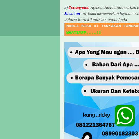
5)
Pertanyaan:
Apakah Anda menawarkan la
Jawaban
:
Ya, kami menawarkan layanan ru
terburu-buru dibutuhkan untuk Anda.
HARGA BISA DI TANYAKAN LANGSU
WHATSAPP....!!