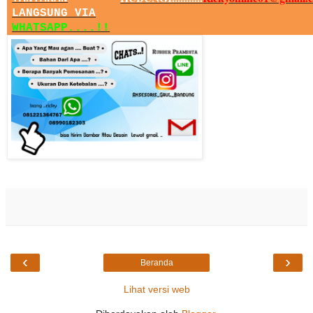
LANGSUNG VIA
WHATSAPP....!!
‹
›
Beranda
Lihat versi web