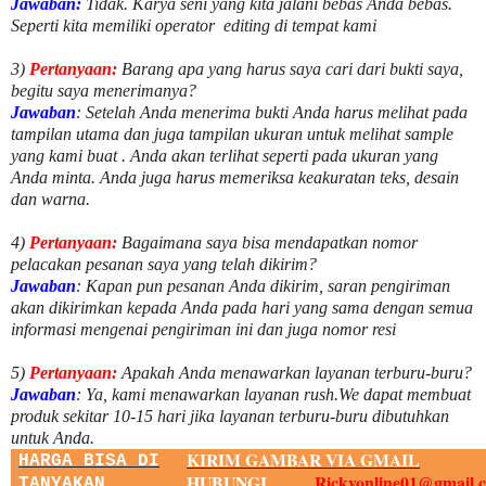
Jawaban:
Tidak. Karya seni yang kita jalani bebas Anda bebas.
Seperti kita memiliki
operator
editing di tempat kami
3)
Pertanyaan:
Barang apa yang harus saya cari dari bukti saya,
begitu saya menerimanya?
Jawaban
: Setelah Anda menerima bukti Anda harus melihat pada
tampilan utama dan juga tampilan ukuran untuk melihat
sample
yang kami buat .
Anda akan terlihat seperti pada ukuran yang
Anda minta. Anda juga harus memeriksa keakuratan teks, desain
dan warna.
4)
Pertanyaan:
Bagaimana saya bisa mendapatkan nomor
pelacakan pesanan saya yang telah dikirim?
Jawaban
:
Kapan pun pesanan Anda dikirim, saran pengiriman
akan dikirimkan kepada Anda pada hari yang sama dengan semua
informasi mengenai pengiriman ini dan juga nomor
resi
5)
Pertanyaan:
Apakah Anda menawarkan layanan terburu-buru?
Jawaban
:
Ya, kami menawarkan layanan rush.We dapat membuat
produk sekitar
10
-
15
hari jika layanan terburu-buru dibutuhkan
untuk Anda.
KIRIM GAMBAR VIA GMAIL
HARGA BISA DI
HUBUNGI...........
Rickyonline01@gmail.
TANYAKAN