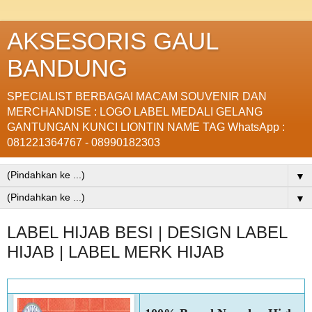
AKSESORIS GAUL
BANDUNG
SPECIALIST BERBAGAI MACAM SOUVENIR DAN
MERCHANDISE : LOGO LABEL MEDALI GELANG
GANTUNGAN KUNCI LIONTIN NAME TAG WhatsApp :
081221364767 - 08990182303
▼
▼
LABEL HIJAB BESI | DESIGN LABEL
HIJAB | LABEL MERK HIJAB