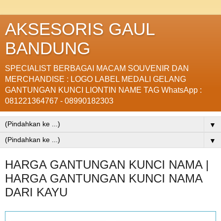
AKSESORIS GAUL
BANDUNG
SPECIALIST BERBAGAI MACAM SOUVENIR DAN
MERCHANDISE : LOGO LABEL MEDALI GELANG
GANTUNGAN KUNCI LIONTIN NAME TAG WhatsApp :
081221364767 - 08990182303
▼
▼
HARGA GANTUNGAN KUNCI NAMA |
HARGA GANTUNGAN KUNCI NAMA
DARI KAYU