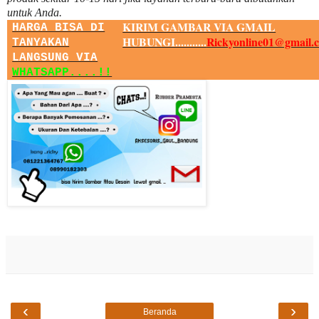
untuk Anda.
KIRIM GAMBAR VIA GMAIL
HARGA BISA DI
HUBUNGI...........
Rickyonline01@gmail.
TANYAKAN
LANGSUNG VIA
WHATSAPP....!!
‹
›
Beranda