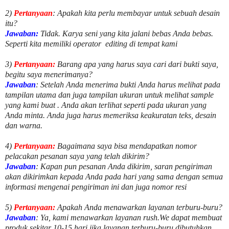
2)
Pertanyaan
: Apakah kita perlu membayar untuk
sebuah desain
itu?
Jawaban:
Tidak. Karya seni yang kita jalani bebas Anda bebas.
Seperti kita memiliki
operator
editing di tempat kami
3)
Pertanyaan:
Barang apa yang harus saya cari dari bukti saya,
begitu saya menerimanya?
Jawaban
: Setelah Anda menerima bukti Anda harus melihat pada
tampilan utama dan juga tampilan ukuran untuk melihat
sample
yang kami buat .
Anda akan terlihat seperti pada ukuran yang
Anda minta. Anda juga harus memeriksa keakuratan teks, desain
dan warna.
4)
Pertanyaan:
Bagaimana saya bisa mendapatkan nomor
pelacakan pesanan saya yang telah dikirim?
Jawaban
:
Kapan pun pesanan Anda dikirim, saran pengiriman
akan dikirimkan kepada Anda pada hari yang sama dengan semua
informasi mengenai pengiriman ini dan juga nomor
resi
5)
Pertanyaan:
Apakah Anda menawarkan layanan terburu-buru?
Jawaban
:
Ya, kami menawarkan layanan rush.We dapat membuat
produk sekitar
10
-
15
hari jika layanan terburu-buru dibutuhkan