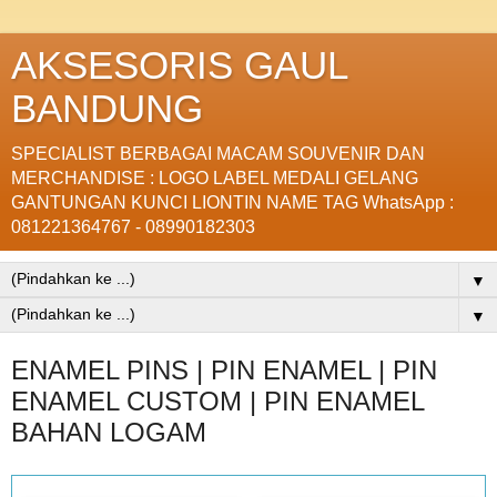
AKSESORIS GAUL
BANDUNG
SPECIALIST BERBAGAI MACAM SOUVENIR DAN
MERCHANDISE : LOGO LABEL MEDALI GELANG
GANTUNGAN KUNCI LIONTIN NAME TAG WhatsApp :
081221364767 - 08990182303
▼
▼
ENAMEL PINS | PIN ENAMEL | PIN
ENAMEL CUSTOM | PIN ENAMEL
BAHAN LOGAM