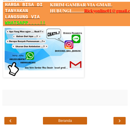
KIRIM GAMBAR VIA GMAIL
HARGA BISA DI
HUBUNGI...........
Rickyonline01@gmail.
TANYAKAN
LANGSUNG VIA
WHATSAPP....!!
‹
›
Beranda