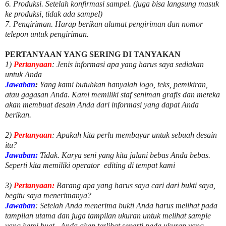
6. Produksi. Setelah konfirmasi sampel. (juga bisa langsung masuk
ke produksi, tidak ada sampel)
7. Pengiriman. Harap berikan alamat pengiriman dan nomor
telepon untuk pengiriman.
PERTANYAAN YANG SERING DI TANYAKAN
1)
Pertanyaan
: Jenis informasi apa yang harus saya sediakan
untuk Anda
Jawaban
:
Yang kami butuhkan hanyalah logo, teks, pemikiran,
atau gagasan Anda. Kami memiliki staf seniman grafis dan mereka
akan membuat desain Anda dari informasi yang dapat Anda
berikan.
2)
Pertanyaan
: Apakah kita perlu membayar untuk
sebuah desain
itu?
Jawaban:
Tidak. Karya seni yang kita jalani bebas Anda bebas.
Seperti kita memiliki
operator
editing di tempat kami
3)
Pertanyaan:
Barang apa yang harus saya cari dari bukti saya,
begitu saya menerimanya?
Jawaban
: Setelah Anda menerima bukti Anda harus melihat pada
tampilan utama dan juga tampilan ukuran untuk melihat
sample
yang kami buat .
Anda akan terlihat seperti pada ukuran yang