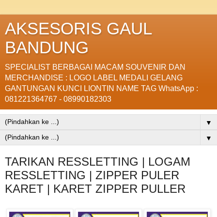
AKSESORIS GAUL
BANDUNG
SPECIALIST BERBAGAI MACAM SOUVENIR DAN
MERCHANDISE : LOGO LABEL MEDALI GELANG
GANTUNGAN KUNCI LIONTIN NAME TAG WhatsApp :
081221364767 - 08990182303
▼
▼
TARIKAN RESSLETTING | LOGAM
RESSLETTING | ZIPPER PULER
KARET | KARET ZIPPER PULLER