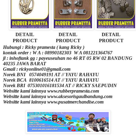
DETAIL
DETAIL
DETAIL
PRODUCT
PRODUCT
PRODUCT
Hubungi : Ricky pramesta (
kang Ricky )
kontak order : W A : 08990182303 W A 081221364767
jl : inhoftank gg : payeuseuhan no 46 RT 05 RW 02 BANDUNG
40235 JAWA BARAT
Gmail : rickyonline01@gmail.com
Norek BNI
0574049191 AT // YAYU RAHAYU
Norek BCA
8100616514 AT // YAYU RAHAYU
Norek BRI
075301016181534 AT // RICKY SAEPUDIN
Websitte kami lainnya www.rubberpramesta.com
Websitte kami lainnya www.aksesorisgaulbandung.com
Websitte kami lainnya www.pusatmerchandise.com