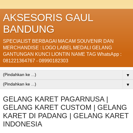
AKSESORIS GAUL
BANDUNG
SPECIALIST BERBAGAI MACAM SOUVENIR DAN
MERCHANDISE : LOGO LABEL MEDALI GELANG
GANTUNGAN KUNCI LIONTIN NAME TAG WhatsApp :
081221364767 - 08990182303
▼
▼
GELANG KARET PAGARNUSA |
GELANG KARET CUSTOM | GELANG
KARET DI PADANG | GELANG KARET
INDONESIA