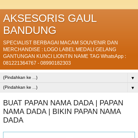
AKSESORIS GAUL
BANDUNG
SPECIALIST BERBAGAI MACAM SOUVENIR DAN
MERCHANDISE : LOGO LABEL MEDALI GELANG
GANTUNGAN KUNCI LIONTIN NAME TAG WhatsApp :
081221364767 - 08990182303
▼
▼
BUAT PAPAN NAMA DADA | PAPAN
NAMA DADA | BIKIN PAPAN NAMA
DADA